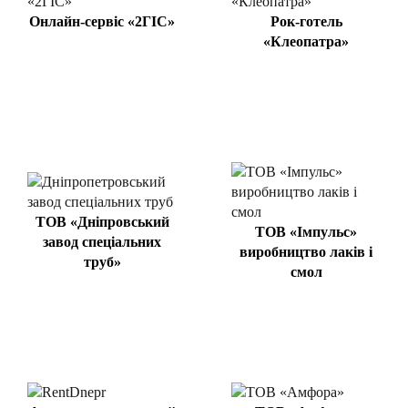
Онлайн-сервіс «2ГІС»
Рок-готель
«Клеопатра»
ТОВ «Дніпровський
ТОВ «Імпульс»
завод спеціальних
виробництво лаків і
труб»
смол