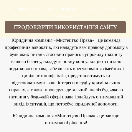
Ми збираемо та використовуемо файли cookies щоб зробити наш
▼
сайт краще.
ПРОДОВЖИТИ ВИКОРИСТАННЯ САЙТУ
МЕДIАЦIЯ
Вирішити суперечку швидко і ефективно
Юридична компанія «Мистецтво Права» - це команда
і без зайвого розголосу. Думаєте
неможливо?
професійних адвокатів, які нададуть вам правову допомогу з
будь-яких питань стосовно правого супроводу і захисту
вашого бізнесу, нададуть повну консультацію з питань
податкового права, забезпечать врегулювання сімейних і
цивільних конфліктів, представлятимуть та
відстоюватимуть ваші інтереси в суді у кримінальних
справах, а також, проведуть детальний аналіз будь-якого
питання у будь-якій сфері права і знайдуть оптимальний
вихід із ситуації, що потребує юридичної допомоги.
Юридична компанія «Мистецтво Права» - це завжди
оптимальні рішення!