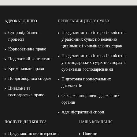
АДВОКАТ ДНІПРО
ПРЕДСТАВНИЦТВО У СУДАХ
Супровід бізнес-
Представництво інтересів клієнтів
процесів
у районних судах по веденню
цивільних і кримінальних справ
Корпоративне право
Представництво інтересів клієнтів
Податковий консалтинг
у господарських судах по спорах із
Кримінальне право
суб′єктами господарювання
По договорним спорам
Підготовка процесуальних
документів
Цивільне та
господарське право
Оскарження рішень державних
органів
Адміністративні спори
ПОСЛУГИ ДЛЯ БІЗНЕСА
НАША КОМПАНІЯ
Представництво інтересів в
Новини