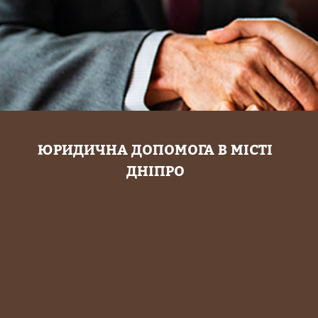
Професійні юристи в Дніпропетровську працюють не один рік, за цей час
проведено понад 5000 консультацій. Адвокати беруть участь в судових
процесах як в Дніпропетровську, так і по всій Україні.
Кожен співробітник має великий досвід роботи, що дозволяє надати якісні
юридичні послуги, кваліфіковані консультації громадянам і допомогу
юридичним особам.
ЮРИДИЧНА ДОПОМОГА В МІСТІ
ДНІПРО