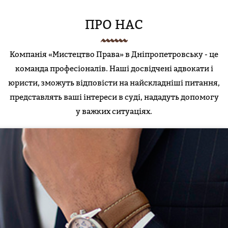
ПРО НАС
Компанія «Мистецтво Права» в Дніпропетровську - це
команда професіоналів. Наші досвідчені адвокати і
юристи, зможуть відповісти на найскладніші питання,
представлять ваші інтереси в суді, нададуть допомогу
у важких ситуаціях.
НАДАННЯ ЮРИДИЧНИХ ПОСЛУГ
та
юридичної допомоги
Місія нашої компанії - надання клієнту якісної
послуг адвоката в Дніпропетровську і по всій території України, у всіх
галузях права.
ЦІЛІ:
— досягнення позитивного результату для клієнта;
— якісно високий рівень юридичного обслуговування у всіх галузях права;
— лідерство на ринку юридичних послуг в Дніпропетровську