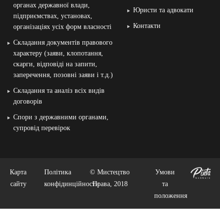
органах державної влади,
Юристи та адвокати
підприємствах, установах,
Контакти
організаціях усіх форм власності
Складання документів правового
характеру (заяви, клопотання,
скарги, відповіді на запити,
заперечення, позовні заяви і т.д.)
Складання та аналіз всіх видів
договорів
Спори з державними органами,
супровід перевірок
Карта
Політика
© Мистецтво
Умови
сайту
конфідинційности
Права, 2018
та
положення