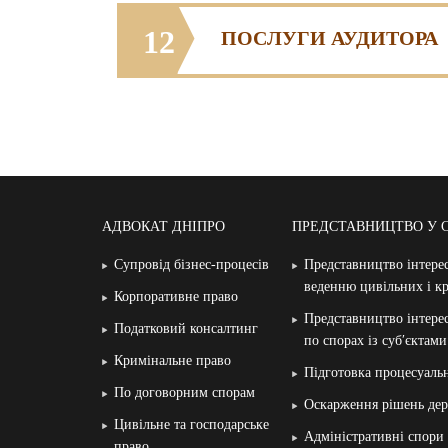
12
ПОСЛУГИ АУДИТОРА
АДВОКАТ ДНІПРО
ПРЕДСТАВНИЦТВО У 
Супровід бізнес-процесів
Представництво інтерес
веденню цивільних і к
Корпоративне право
Представництво інтерес
Податковий консалтинг
по спорах із суб′єктам
Кримінальне право
Підготовка процесуаль
По договорним спорам
Оскарження рішень дер
Цивільне та господарське
Адміністративні спори
право