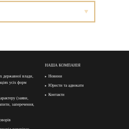
НАША КОМПАНІЯ
ах державної влади,
Новини
аціях усіх форм
Юристи та адвокати
Контакти
арактеру (заяви,
запити, заперечення,
оворів