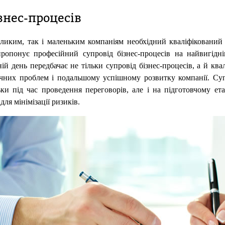
знес-процесів
великим, так і маленьким компаніям необхідний кваліфікован
ропонує професійний супровід бізнес-процесів на найвигід
ій день передбачає не тільки супровід бізнес-процесів, а й кв
фічних проблем і подальшому успішному розвитку компанії. Суп
ки під час проведення переговорів, але і на підготовчому ета
ля мінімізації ризиків.