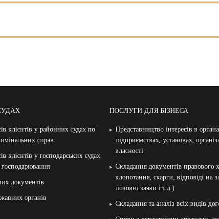
СУДАХ
ПОСЛУГИ ДЛЯ БІЗНЕСА
ів клієнтів у районних судах по
Представництво інтересів в орган
римінальних справ
підприємствах, установах, організ
власності
ів клієнтів у господарських судах
и господарювання
Складання документів правового х
клопотання, скарги, відповіді на 
них документів
позовні заяви і т.д.)
жавних органів
Складання та аналіз всіх видів дог