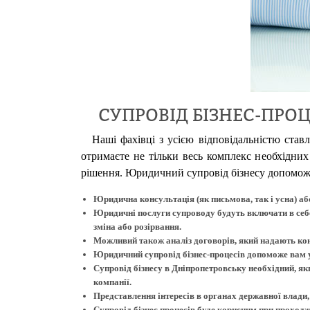
СУПРОВІД БІЗНЕС-ПРОЦ
Наші фахівці з усією відповідальністю став
отримаєте не тільки весь комплекс необхідних
рішення. Юридичний супровід бізнесу допоможе
Юридична консультація (як письмова, так і усна) а
Юридичні послуги супроводу будуть включати в себе
зміна або розірвання.
Можливий також аналіз договорів, який надають конт
Юридичний супровід бізнес-процесів допоможе вам у
Супровід бізнесу в Дніпропетровську необхідний, як
компанії.
Представлення інтересів в органах державної влади, 
Супровід бізнес процесів буде корисним при проходж