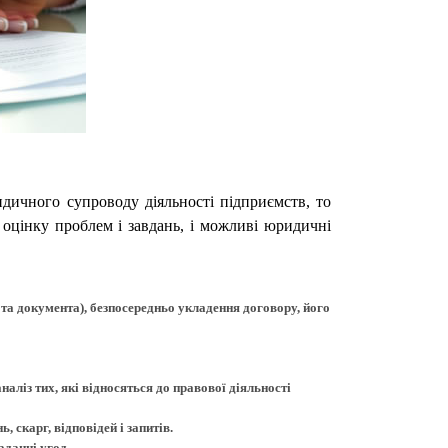
идичного супроводу діяльності підприємств, то
 оцінку проблем і завдань, і можливі юридичні
та документа), безпосередньо укладення договору, його
аліз тих, які відносяться до правової діяльності
 скарг, відповідей і запитів.
аданні угод.