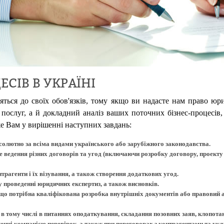
ЕСІВ В УКРАЇНІ
ляться до своїх обов'язків, тому якщо ви надасте нам право юр
 послуг, а й докладний аналіз ваших поточних бізнес-процесів,
 Вам у вирішенні наступних завдань:
бсолютно за всіма видами українського або зарубіжного законодавства.
 ведення різних договорів та угод (включаючи розробку договору, проекту 
рагенти і їх візування, а також створення додаткових угод.
 проведенні юридичних експертиз, а також висновків.
що потрібна кваліфікована розробка внутрішніх документів або правовий ан
в тому числі в питаннях оподаткування, складання позовних заяв, клопотань,
енні компанією перевірок, а також при переговорах з контрагентами та укл