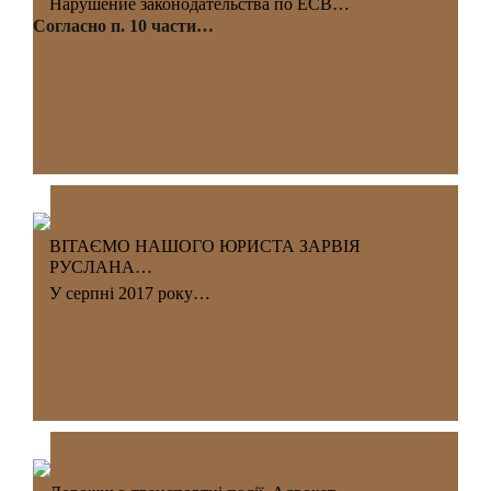
Нарушение законодательства по ЕСВ…
Согласно п. 10 части…
ВІТАЄМО НАШОГО ЮРИСТА ЗАРВІЯ
РУСЛАНА…
У серпні 2017 року…