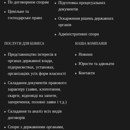
По договорним спорам
Підготовка процесуальних
документів
Цивільне та
господарське право
Оскарження рішень державних
органів
Адміністративні спори
ПОСЛУГИ ДЛЯ БІЗНЕСА
НАША КОМПАНІЯ
Представництво інтересів в
Новини
органах державної влади,
Юристи та адвокати
підприємствах, установах,
Контакти
організаціях усіх форм власності
Складання документів правового
характеру (заяви, клопотання,
скарги, відповіді на запити,
заперечення, позовні заяви і т.д.)
Складання та аналіз всіх видів
договорів
Спори з державними органами,