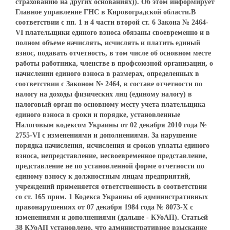
страхованию на других основаниях)). Об этом информирует
Главное управление ГНС в Кировоградской области.В
соответствии с пп. 1 и 4 части второй ст. 6 Закона № 2464-
VI плательщики единого взноса обязаны своевременно и в
полном объеме начислять, исчислять и платить единый
взнос, подавать отчетность, в том числе об основном месте
работы работника, членстве в профсоюзной организации, о
начислении единого взноса в размерах, определенных в
соответствии с Законом № 2464, в составе отчетности по
налогу на доходы физических лиц (единому налогу) в
налоговый орган по основному месту учета плательщика
единого взноса в сроки и порядке, установленные
Налоговым кодексом Украины от 02 декабря 2010 года №
2755-VI с изменениями и дополнениями. За нарушение
порядка начисления, исчисления и сроков уплаты единого
взноса, непредставление, несвоевременное представление,
представление не по установленной форме отчетности по
единому взносу к должностным лицам предприятий,
учреждений применяется ответственность в соответствии
со ст. 165 прим. 1 Кодекса Украины об административных
правонарушениях от 07 декабря 1984 года № 8073-Х с
изменениями и дополнениями (дальше - КУоАП). Статьей
38 КУоАП установлено, что административное взыскание