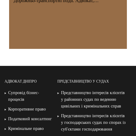
Дорожньо-транспортні події. Адвокат,…
АДВОКАТ ДНІПРО
ПРЕДСТАВНИЦТВО У СУДАХ
Супровід бізнес-
Представництво інтересів клієнтів
процесів
у районних судах по веденню
цивільних і кримінальних справ
Корпоративне право
Представництво інтересів клієнтів
Податковий консалтинг
у господарських судах по спорах із
Кримінальне право
суб′єктами господарювання