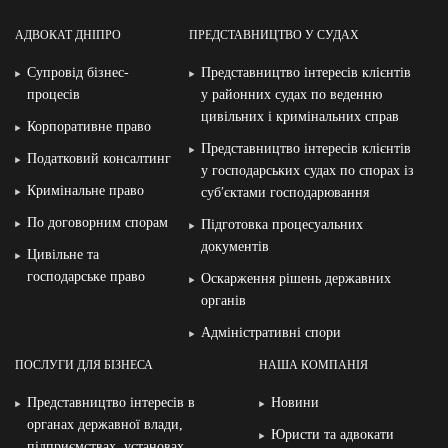
АДВОКАТ ДНІПРО
ПРЕДСТАВНИЦТВО У СУДАХ
Супровід бізнес-
Представництво інтересів клієнтів
процесів
у районних судах по веденню
цивільних і кримінальних справ
Корпоративне право
Представництво інтересів клієнтів
Податковий консалтинг
у господарських судах по спорах із
Кримінальне право
суб′єктами господарювання
По договорним спорам
Підготовка процесуальних
документів
Цивільне та
господарське право
Оскарження рішень державних
органів
Адміністративні спори
ПОСЛУГИ ДЛЯ БІЗНЕСА
НАША КОМПАНІЯ
Представництво інтересів в
Новини
органах державної влади,
Юристи та адвокати
підприємствах, установах,