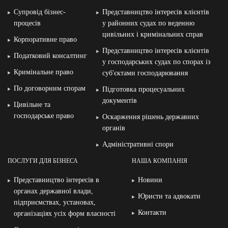
Супровід бізнес-
Представництво інтересів клієнтів
процесів
у районних судах по веденню
цивільних і кримінальних справ
Корпоративне право
Представництво інтересів клієнтів
Податковий консалтинг
у господарських судах по спорах із
Кримінальне право
суб′єктами господарювання
По договорним спорам
Підготовка процесуальних
документів
Цивільне та
господарське право
Оскарження рішень державних
органів
Адміністративні спори
ПОСЛУГИ ДЛЯ БІЗНЕСА
НАША КОМПАНІЯ
Представництво інтересів в
Новини
органах державної влади,
Юристи та адвокати
підприємствах, установах,
Контакти
організаціях усіх форм власності