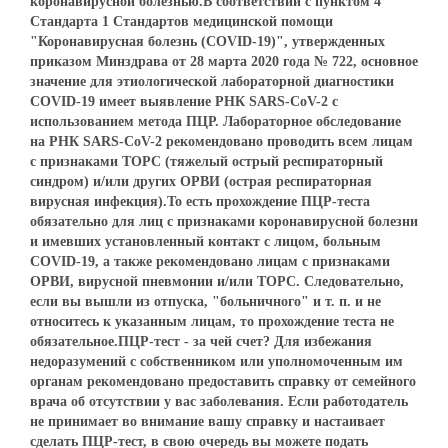
коронавирусной болезнью.В соответствии с пунктом 4
Стандарта 1 Стандартов медицинской помощи
"Коронавирусная болезнь (COVID-19)", утвержденных
приказом Минздрава от 28 марта 2020 года № 722, основное
значение для этиологической лабораторной диагностики
COVID-19 имеет выявление РНК SARS-CoV-2 с
использованием метода ПЦР. Лабораторное обследование
на РНК SARS-CoV-2 рекомендовано проводить всем лицам
с признаками ТОРС (тяжелый острый респираторный
синдром) и/или других ОРВИ (острая респираторная
вирусная инфекция).То есть прохождение ПЦР-теста
обязательно для лиц с признаками коронавирусной болезни
и имевших установленный контакт с лицом, больным
COVID-19, а также рекомендовано лицам с признаками
ОРВИ, вирусной пневмонии и/или ТОРС. Следовательно,
если вы вышли из отпуска, "больничного" и т. п. и не
относитесь к указанным лицам, то прохождение теста не
обязательное.ПЦР-тест - за чей счет? Для избежания
недоразумений с собственником или уполномоченным им
органам рекомендовано предоставить справку от семейного
врача об отсутствии у вас заболевания. Если работодатель
не принимает во внимание вашу справку и настаивает
сделать ПЦР-тест, в свою очередь вы можете подать