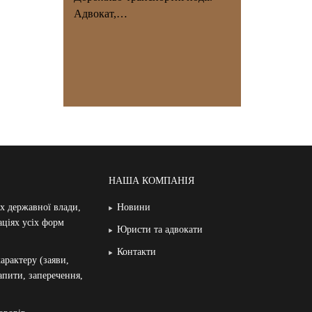
Адвокат,…
НАША КОМПАНІЯ
ах державної влади,
Новини
аціях усіх форм
Юристи та адвокати
Контакти
арактеру (заяви,
запити, заперечення,