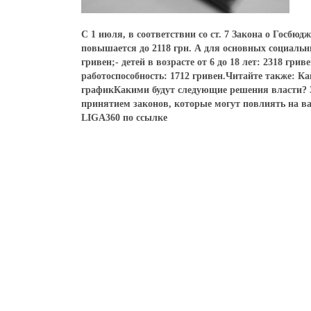
С 1 июля, в соответствии со ст. 7 Закона о Госбю
повышается до 2118 грн. А для основных социальны
гривен;- детей в возрасте от 6 до 18 лет: 2318 гри
работоспособность: 1712 гривен.Читайте также: 
графикКакими будут следующие решения власти? З
принятием законов, которые могут повлиять на ва
LIGA360 по ссылке