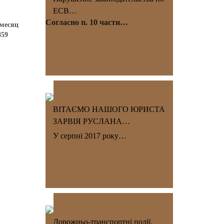
ЕСВ…
Согласно п. 10 части…
 месяц
859
ВІТАЄМО НАШОГО ЮРИСТА
ЗАРВІЯ РУСЛАНА…
У серпні 2017 року…
Дорожньо-транспортні події.