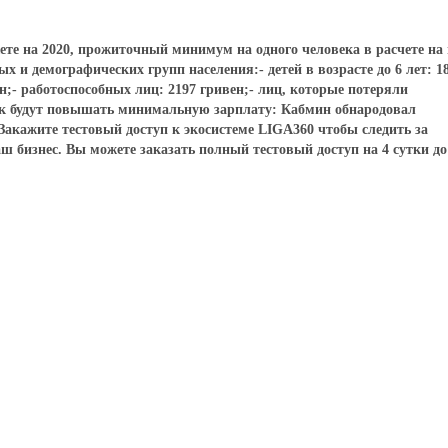
джете на 2020, прожиточный минимум на одного человека в расчете на
х и демографических групп населения:- детей в возрасте до 6 лет: 1
вен;- работоспособных лиц: 2197 гривен;- лиц, которые потеряли
Как будут повышать минимальную зарплату: Кабмин обнародовал
акажите тестовый доступ к экосистеме LIGA360 чтобы следить за
ш бизнес. Вы можете заказать полный тестовый доступ на 4 сутки до