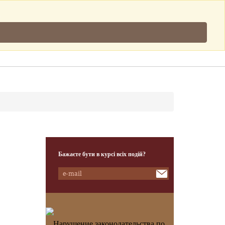
Підписатись
.
Клієнти
Наша Команда
Контакти
Бажаєте бути в курсі всіх подій?
Нарушение законодательства по