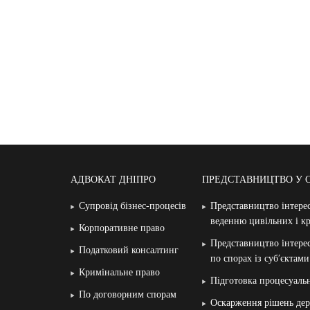
АДВОКАТ ДНІПРО
ПРЕДСТАВНИЦТВО У 
Супровід бізнес-процесів
Представництво інтерес
веденню цивільних і к
Корпоративне право
Представництво інтерес
Податковий консалтинг
по спорах із суб′єктам
Кримінальне право
Підготовка процесуаль
По договорним спорам
Оскарження рішень дер