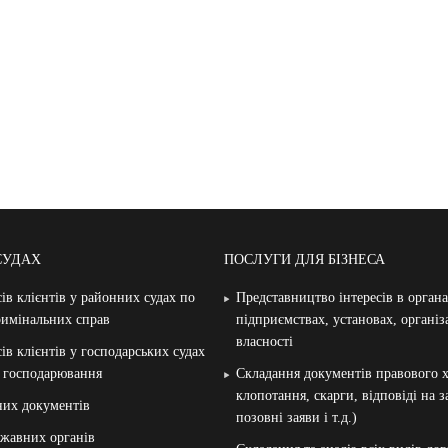
СУДАХ
ПОСЛУГИ ДЛЯ БІЗНЕСА
ів клієнтів у районних судах по
Представництво інтересів в орган
римінальних справ
підприємствах, установах, організ
власності
ів клієнтів у господарських судах
и господарювання
Складання документів правового х
клопотання, скарги, відповіді на 
них документів
позовні заяви і т.д.)
жавних органів