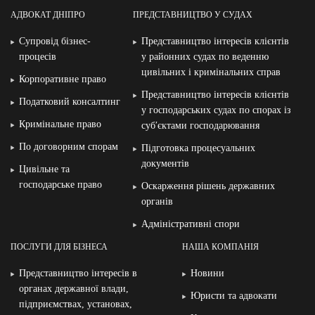
АДВОКАТ ДНІПРО
ПРЕДСТАВНИЦТВО У СУДАХ
Супровід бізнес-
Представництво інтересів клієнтів
процесів
у районних судах по веденню
цивільних і кримінальних справ
Корпоративне право
Представництво інтересів клієнтів
Податковий консалтинг
у господарських судах по спорах із
Кримінальне право
суб′єктами господарювання
По договорним спорам
Підготовка процесуальних
документів
Цивільне та
господарське право
Оскарження рішень державних
органів
Адміністративні спори
ПОСЛУГИ ДЛЯ БІЗНЕСА
НАША КОМПАНІЯ
Представництво інтересів в
Новини
органах державної влади,
Юристи та адвокати
підприємствах, установах,