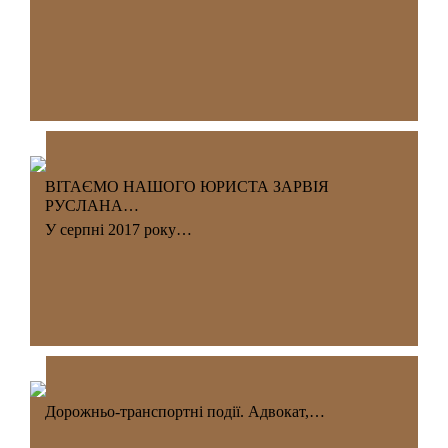
ВІТАЄМО НАШОГО ЮРИСТА ЗАРВІЯ
РУСЛАНА…
У серпні 2017 року…
Дорожньо-транспортні події. Адвокат,…