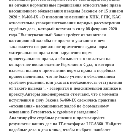
на сегодня нормативные предписания относительно права
кассационного обжалования введены Законом от 15 января
2020 г. №460-IX «О внесении изменений в ХПК, ГПК, КАС
относительно усовершенствования порядка рассмотрения
судебных дел», который вступил в силу 08 февраля 2020
года."Вышеуказанный Закон требует от заявителя
кассационной жалобы не простого указания в чем
заключается неправильное применение судом норм
материального права или нарушения норм
процессуального права, а обязывает его сослаться на
конкретное постановление Верховного Суда, в котором
изложен вывод о применении нормы права в подобных
правоотношениях, что не было учтено в обжалованном
судебном решении, или указать необходимость отступления
от такого вывода", - говорится в пояснительной записке к
проекту.Авторы законопроекта отмечают, что с момента
вступления в силу Закона №460-IX сложилась практика
«отсеивания» кассационных жалоб по формальному
основанию.Готовитесь к судебному заседанию?
Анализируйте судебные решения и прогнозируйте
результаты ваших дел на IТ-платформе LIGA360. Найдите
подобные дела в два клика, чтобы выбрать наиболее