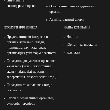
Цивільне та
господарське право
Оскарження рішень державних
органів
Адміністративні спори
ПОСЛУГИ ДЛЯ БІЗНЕСА
НАША КОМПАНІЯ
Представництво інтересів в
Новини
органах державної влади,
Юристи та адвокати
підприємствах, установах,
Контакти
організаціях усіх форм власності
Складання документів правового
характеру (заяви, клопотання,
скарги, відповіді на запити,
заперечення, позовні заяви і т.д.)
Складання та аналіз всіх видів
договорів
Спори з державними органами,
супровід перевірок