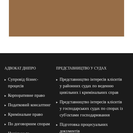
АДВОКАТ ДНІПРО
ПРЕДСТАВНИЦТВО У СУДАХ
Супровід бізнес-
Представництво інтересів клієнтів
процесів
у районних судах по веденню
цивільних і кримінальних справ
Корпоративне право
Представництво інтересів клієнтів
Податковий консалтинг
у господарських судах по спорах із
Кримінальне право
суб′єктами господарювання
По договорним спорам
Підготовка процесуальних
документів