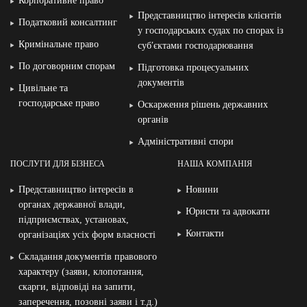
Корпоративне право
Представництво інтересів клієнтів
Податковий консалтинг
у господарських судах по спорах із
Кримінальне право
суб′єктами господарювання
По договорним спорам
Підготовка процесуальних
документів
Цивільне та
господарське право
Оскарження рішень державних
органів
Адміністративні спори
ПОСЛУГИ ДЛЯ БІЗНЕСА
НАША КОМПАНІЯ
Представництво інтересів в
Новини
органах державної влади,
Юристи та адвокати
підприємствах, установах,
Контакти
організаціях усіх форм власності
Складання документів правового
характеру (заяви, клопотання,
скарги, відповіді на запити,
заперечення, позовні заяви і т.д.)