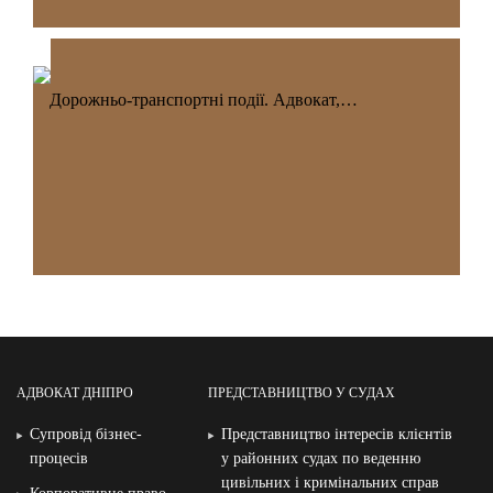
Дорожньо-транспортні події. Адвокат,…
АДВОКАТ ДНІПРО
ПРЕДСТАВНИЦТВО У СУДАХ
Супровід бізнес-
Представництво інтересів клієнтів
процесів
у районних судах по веденню
цивільних і кримінальних справ