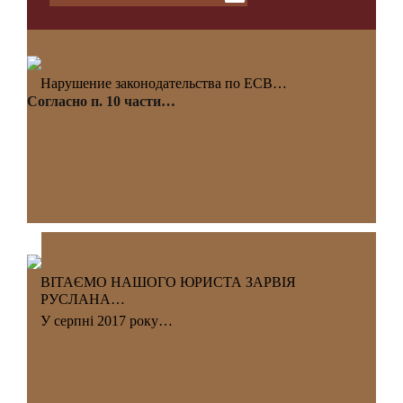
Нарушение законодательства по ЕСВ…
Согласно п. 10 части…
ВІТАЄМО НАШОГО ЮРИСТА ЗАРВІЯ
РУСЛАНА…
У серпні 2017 року…