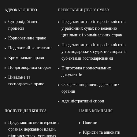
АДВОКАТ ДНІПРО
ПРЕДСТАВНИЦТВО У СУДАХ
Супровід бізнес-
Представництво інтересів клієнтів
процесів
у районних судах по веденню
цивільних і кримінальних справ
Корпоративне право
Представництво інтересів клієнтів
Податковий консалтинг
у господарських судах по спорах із
Кримінальне право
суб′єктами господарювання
По договорним спорам
Підготовка процесуальних
документів
Цивільне та
господарське право
Оскарження рішень державних
органів
Адміністративні спори
ПОСЛУГИ ДЛЯ БІЗНЕСА
НАША КОМПАНІЯ
Представництво інтересів в
Новини
органах державної влади,
Юристи та адвокати
підприємствах, установах,