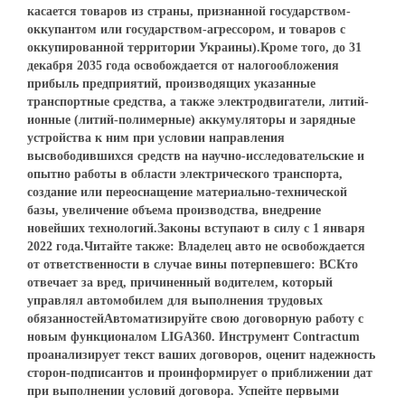
касается товаров из страны, признанной государством-
оккупантом или государством-агрессором, и товаров с
оккупированной территории Украины).Кроме того, до 31
декабря 2035 года освобождается от налогообложения
прибыль предприятий, производящих указанные
транспортные средства, а также электродвигатели, литий-
ионные (литий-полимерные) аккумуляторы и зарядные
устройства к ним при условии направления
высвободившихся средств на научно-исследовательские и
опытно работы в области электрического транспорта,
создание или переоснащение материально-технической
базы, увеличение объема производства, внедрение
новейших технологий.Законы вступают в силу с 1 января
2022 года.Читайте также: Владелец авто не освобождается
от ответственности в случае вины потерпевшего: ВСКто
отвечает за вред, причиненный водителем, который
управлял автомобилем для выполнения трудовых
обязанностейАвтоматизируйте свою договорную работу с
новым функционалом LIGA360. Инструмент Contractum
проанализирует текст ваших договоров, оценит надежность
сторон-подписантов и проинформирует о приближении дат
при выполнении условий договора. Успейте первыми