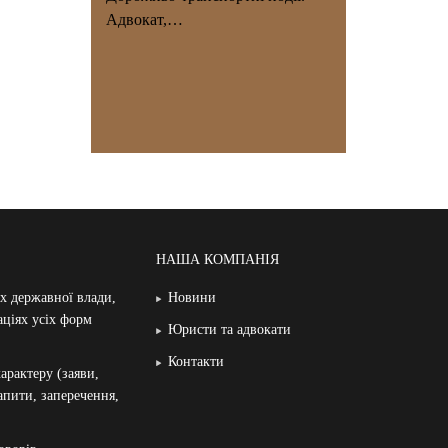
Адвокат,…
НАША КОМПАНІЯ
ах державної влади,
Новини
аціях усіх форм
Юристи та адвокати
Контакти
арактеру (заяви,
запити, заперечення,