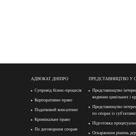
АДВОКАТ ДНІПРО
ПРЕДСТАВНИЦТВО У 
Супровід бізнес-процесів
Представництво інтерес
веденню цивільних і к
Корпоративне право
Представництво інтерес
Податковий консалтинг
по спорах із суб′єктам
Кримінальне право
Підготовка процесуаль
По договорним спорам
Оскарження рішень дер