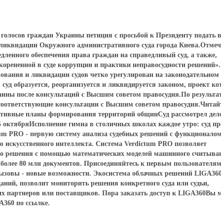
. голосов граждан Украины петиция с просьбой к Президенту подать 
ликвидации Окружного административного суда города Киева.Отмеч
ленного обеспечения права граждан на справедливый суд, а также,
укорененной в суде коррупции и практики неправосудности решений»
зования и ликвидации судов четко урегулирован на законодательном
 суд образуется, реорганизуется и ликвидируется законом, проект ко
аины после консультаций с Высшим советом правосудия.По результа
соответствующие консультации с Высшим советом правосудия.Читай
ективные планы формирования территорий общинСуд рассмотрел дел
5 октябряИсполнение гимна в столичных школах каждое утро: суд пр
um PRO - первую систему анализа судебных решений с функционало
ю искусственного интеллекта. Система Verdictum PRO позволяет
ного решения с помощью математических моделей машинного считыва
более 80 млн документов. Присоединяйтесь к первым пользователя
ызовы - новые возможности. Экосистема облачных решений LIGA36
даний, позволит мониторить решения конкретного суда или судьи,
ших партнеров или поставщиков. Пора заказать доступ к LIGA360Вы 
A360 по ссылке.