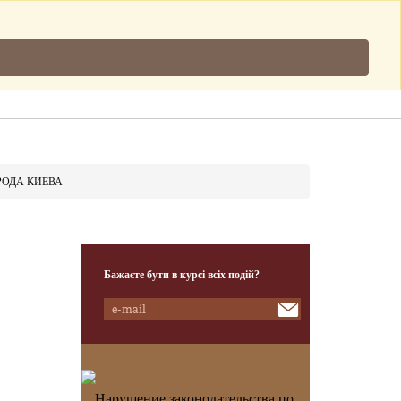
Підписатись
.
Клієнти
Наша Команда
Контакти
ОДА КИЕВА
Бажаєте бути в курсі всіх подій?
Нарушение законодательства по