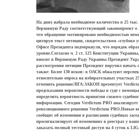
На днях набрала необходимое количество в 25 тыс
Верховную Раду соответствующий законопроект о 
что обращение мотивировано необходимостью немед
цитируя текст петиции, свидетельством «глубоко 
Офисе Президента подчеркнули, что порядок обра
уровне.Согласно ч. 2 ст. 125 Конституции Украины,
вносит в Верховную Раду Украины Президент Укр
рассмотрения петиции Президент поручил начать 
также: Более 130 исков: в ОАСК обжалуют персп
относительно опроса на избирательных участках 2
отменить решениеЛІГА:ЗАКОН презентует Verdict
предсказания вероятности победы в суде с помощь
определить вероятность принятия схожего судеб
информации. Сегодня Verdictum PRO анализирует 
революционного решения Verdictum PRO.Новые в
сообщит об изменении в расписании судебных засе
просигнализирует об изменениях в реестрах у ва
заказать полный тестовый доступ на 4 суток к LIG