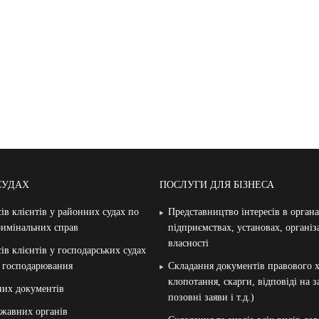
СУДАХ
ПОСЛУГИ ДЛЯ БІЗНЕСА
ів клієнтів у районних судах по
Представництво інтересів в орган
римінальних справ
підприємствах, установах, організ
власності
ів клієнтів у господарських судах
и господарювання
Складання документів правового х
клопотання, скарги, відповіді на 
них документів
позовні заяви і т.д.)
жавних органів