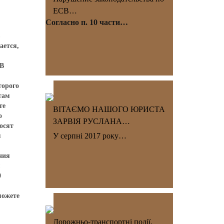
ЕСВ…
Согласно п. 10 части…
в
ается,
.В
торого
там
те
ВІТАЄМО НАШОГО ЮРИСТА
о
ЗАРВІЯ РУСЛАНА…
осят
У серпні 2017 року…
м
ния
м
0
можете
Дорожньо-транспортні події.