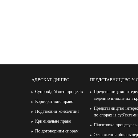
АДВОКАТ ДНІПРО
ПРЕДСТАВНИЦТВО У 
Супровід бізнес-процесів
Представництво інтерес
веденню цивільних і к
Корпоративне право
Представництво інтерес
Податковий консалтинг
по спорах із суб′єктам
Кримінальне право
Підготовка процесуаль
По договорним спорам
Оскарження рішень дер