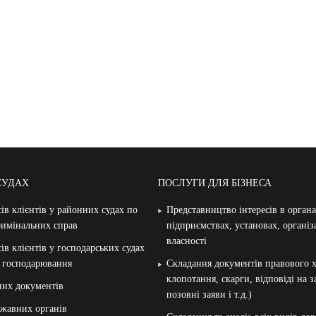
СУДАХ
ПОСЛУГИ ДЛЯ БІЗНЕСА
ів клієнтів у районних судах по
Представництво інтересів в орган
римінальних справ
підприємствах, установах, організ
власності
ів клієнтів у господарських судах
и господарювання
Складання документів правового х
клопотання, скарги, відповіді на 
них документів
позовні заяви і т.д.)
жавних органів