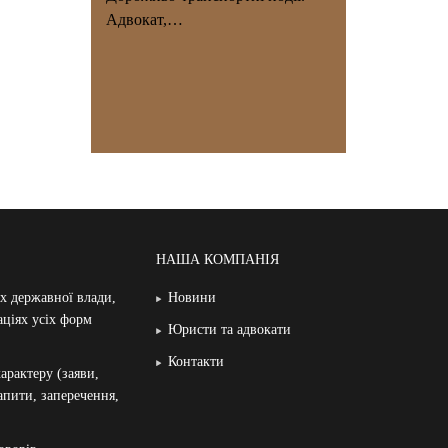
Адвокат,…
НАША КОМПАНІЯ
ах державної влади,
Новини
аціях усіх форм
Юристи та адвокати
Контакти
арактеру (заяви,
запити, заперечення,