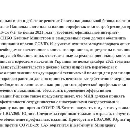
торым ввел в действие решение Совета национальной безопасности и
тельно Национального плана вакцинопрофилактики острой респирато
-CoV-2, до конца 2021 года", сообщает официальное интернет-
ю СНБО Кабинет Министров в семидневный срок должен обеспечить
акцинации против COVID-19 с учетом лучшего международного опыт
необходимое ежемесячное количество прививок, определены источни
ирусной болезни, лица, ответственные за реализацию плана, конечн
нства взрослого населения Украины не позже декабря 2021 года дл
авирусу.Правительство должно активизировать переговоры с
же о привлечении международной технической помощи для реализац
 здравоохранения должно принять неотложные действенные меры по
необходимого количества вакцин для специфической профилактики
селения к вакцинации; обеспечить проведение эффективной
нации.Решение также предусматривает, что МИД должен принять
фективности сотрудничества с иностранными государствами и
раину вакцин против COVID-19.Хотите получать самую свежую ана
т LIGA360: Юрист. Следите за горячими темами в отрасли, получит
ое обновление профильных изданий. Приобретите LIGA360: Юрист 
ией против COVID-19: САУ обратится к Кабмину и Минздраву