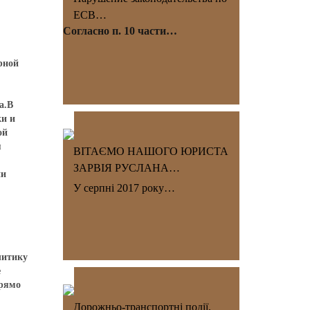
ЕСВ…
Согласно п. 10 части…
рной
а.В
ки и
ой
я
ВІТАЄМО НАШОГО ЮРИСТА
ЗАРВІЯ РУСЛАНА…
ии
У серпні 2017 року…
литику
е
прямо
Дорожньо-транспортні події.