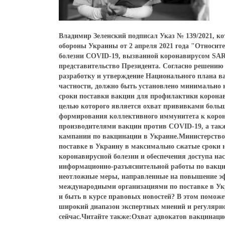
Владимир Зеленский подписал Указ № 139/2021, ко
обороны Украины от 2 апреля 2021 года "Относи
болезни COVID-19, вызванной коронавирусом SARS
представительство Президента. Согласно решени
разработку и утверждение Национального плана в
частности, должно быть установлено минимально 
сроки поставки вакцин для профилактики коронав
целью которого является охват прививками больши
формирования коллективного иммунитета к корон
производителями вакцин против COVID-19, а так
кампании по вакцинации в Украине.Министерство
поставке в Украину в максимально сжатые сроки 
коронавирусной болезни и обеспечения доступа на
информационно-разъяснительной работы по вакци
неотложные меры, направленные на повышение эф
международными организациями по поставке в Ук
и быть в курсе правовых новостей? В этом поможе
широкий диапазон экспертных мнений и регулярн
сейчас.Читайте также:Охват адвокатов вакцинац