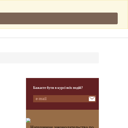
Підписатись
.
Клієнти
Наша Команда
Контакти
Бажаєте бути в курсі всіх подій?
Нарушение законодательства по