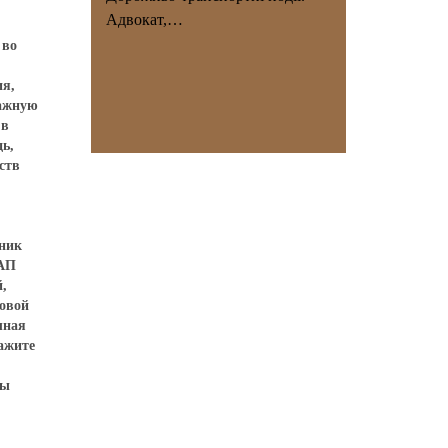
Адвокат,…
 во
ия,
мажную
 в
дь,
ств
тник
оАП
й,
овой
лная
кажите
ты