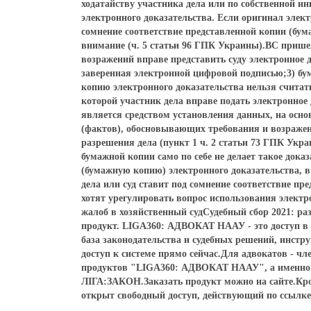
ходатайству участника дела или по собственной и
электронного доказательства. Если оригинал электр
сомнение соответствие представленной копии (бум
внимание (ч. 5 статьи 96 ГПК Украины).ВС пришел
возражений вправе представить суду электронное 
заверенная электронной цифровой подписью;3) бу
копию электронного доказательства нельзя считат
которой участник дела вправе подать электронное 
является средством установления данных, на осно
(фактов), обосновывающих требования и возражени
разрешения дела (пункт 1 ч. 2 статьи 73 ГПК Укр
бумажной копии само по себе не делает такое док
(бумажную копию) электронного доказательства, в 
дела или суд ставит под сомнение соответствие п
хотят урегулировать вопрос использования электро
жалоб в хозяйственный судСудебный сбор 2021: 
продукт. LIGA360: АДВОКАТ НААУ - это доступ в 
база законодательства и судебных решений, инстр
доступ к системе прямо сейчас.Для адвокатов - 
продуктов "LIGA360: АДВОКАТ НААУ", а именно - 
ЛІГА:ЗАКОН.Заказать продукт можно на сайте.Кро
открыт свободный доступ, действующий по ссылке