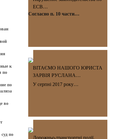
ЕСВ…
Согласно п. 10 части…
ован
рвой
ния
нные к
ВІТАЄМО НАШОГО ЮРИСТА
м по
ЗАРВІЯ РУСЛАНА…
У серпні 2017 року…
ние по
нализа
е во
ет
 суд по
Дорожньо-транспортні події.