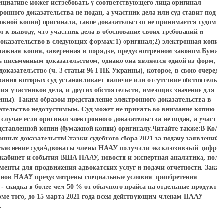
нициативе может истребовать у соответствующего лица оригинал
онного доказательства не подан, а участник дела или суд ставит под
ажной копии) оригинала, такое доказательство не принимается судом
 к выводу, что участник дела в обоснование своих требований и
доказательство в следующих формах:1) оригинал;2) электронная коп
мажная копия, заверенная в порядке, предусмотренном законом.Бу
ь письменным доказательством, однако она является одной из форм,
доказательство (ч. 3 статьи 96 ГПК Украины), которое, в свою очере
вании которых суд устанавливает наличие или отсутствие обстоятель
я участников дела, и других обстоятельств, имеющих значение для
аины). Таким образом представление электронного доказательства в
азательство недопустимым. Суд может не принять во внимание копию
случае если оригинал электронного доказательства не подан, а учас
редставленной копии (бумажной копии) оригиналу.Читайте также:В К
нных доказательствСтавки судебного сбора 2021 за подачу заявлени
разъяснение судаАдвокаты члены НААУ получили эксклюзивный цифр
кабинет и события ВША НААУ, новости и экспертная аналитика, по
ументы для продвижения адвокатских услуг и подачи отчетности. За
членов НААУ предусмотрены специальные условия приобретения
скидка в более чем 50 % от обычного прайса на отдельные продук
ме того, до 15 марта 2021 года всем действующим членам НААУ
.