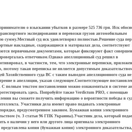
дпринимателю о взыскании убытков в размере 525 736 грн. Иск обосн
 транспортного экспедирования и перевозки грузов автомобильным
ую сумму.Местный суд иск удовлетворил полностью.Решение суда пе
ортные накладные, содержащиеся в материалах дела, соответствуют
яются первичными документами, которые фиксируют факт соверше
опровергалась ответчиком.Однако апелляционный суд решил в
мотивировал, в частности, тем, что электронные переписки, приложе
, поэтому такая переписка не является допустимым доказательство
дей Хозяйственного суда ВС с таким выводом апелляционного суда не
отрение в апелляции, указав следующее.Соответствующее постановле
1. С полным текстом постановления можно ознакомиться в системе а
тестировать здесь. Попробуйте также Verdictum PRO, с помощью
вления вы сможете получить информацию о вероятности победы в суд
интеллекта. Участники дела имеют право подавать электронные
 порядке, предусмотренном законом. Бумажная копия электронного
льством (ч. 3 статьи 96 ГПК Украины).Участник дела, который пода
ить о наличии у него или другого лица оригинала электронного
 представлена копия (бумажная копия) электронного доказательства,