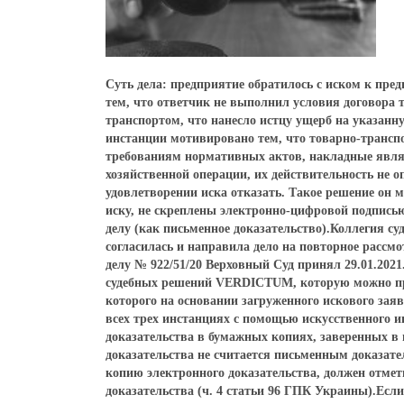
Суть дела: предприятие обратилось с иском к пре
тем, что ответчик не выполнил условия договора
транспортом, что нанесло истцу ущерб на указанн
инстанции мотивировано тем, что товарно-трансп
требованиям нормативных актов, накладные явл
хозяйственной операции, их действительность не 
удовлетворении иска отказать. Такое решение он 
иску, не скреплены электронно-цифровой подписью
делу (как письменное доказательство).Коллегия су
согласилась и направила дело на повторное рассм
делу № 922/51/20 Верховный Суд принял 29.01.202
судебных решений VERDICTUM, которую можно про
которого на основании загруженного искового зая
всех трех инстанциях с помощью искусственного 
доказательства в бумажных копиях, заверенных в
доказательства не считается письменным доказате
копию электронного доказательства, должен отмет
доказательства (ч. 4 статьи 96 ГПК Украины).Если