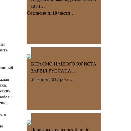
ЕСВ…
Согласно п. 10 части…
ие;
рить
ВІТАЄМО НАШОГО ЮРИСТА
ативный
ЗАРВІЯ РУСЛАНА…
У серпні 2017 року…
аждая
ска.
еских
пробелы
енка
ого
но
Дорожньо-транспортні події.