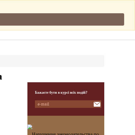
Підписатись
.
Клієнти
Наша Команда
Контакти
а
Бажаєте бути в курсі всіх подій?
Нарушение законодательства по