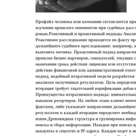
Профайл человека или компании составляется при
изучении прошлого оппонентов при судебных рассл
ревью.Реактивный и проактивный подходы Аналит
Реактивное расследование проводится по факту пр
дальнейшего судебного преследования: например,
выяснить мотивы. Проактивный подход направлен 
прошлое бизнес-партнеров, соискателей, текущих
окончании срока действия лицензии или отсутстви
действие финансовой или административной отве
подход, подобный итеративной модели разработки
анализом полученных результатов. Цель определе
итерация требует тщательной верификации добавл
Преимущества итеративного подхода: внимательн
навыков ресерчеров. На любом этапе клиент имеет
фактами, либо указывает направление дальнейшег
результатов в каждой итерации определяет необхо
извне.Древовидная структура и группировка инфо
поиска и сбора информации. Находки при поиске ц
аккаунты в соцсетях и IP-адреса. Каждая ведет к