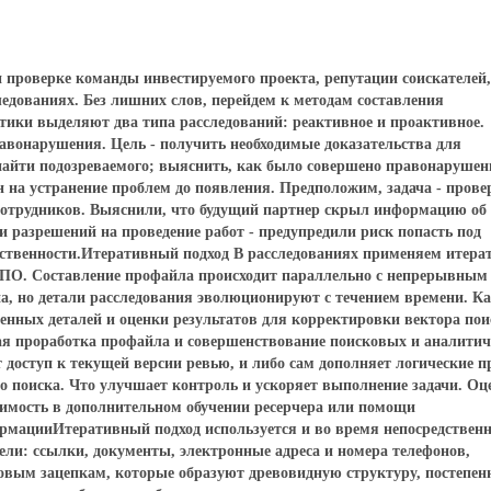
 проверке команды инвестируемого проекта, репутации соискателей,
едованиях. Без лишних слов, перейдем к методам составления
ики выделяют два типа расследований: реактивное и проактивное.
авонарушения. Цель - получить необходимые доказательства для
 найти подозреваемого; выяснить, как было совершено правонарушен
на устранение проблем до появления. Предположим, задача - прове
 сотрудников. Выяснили, что будущий партнер скрыл информацию об
и разрешений на проведение работ - предупредили риск попасть под
тственности.Итеративный подход В расследованиях применяем итер
 ПО. Составление профайла происходит параллельно с непрерывным
на, но детали расследования эволюционируют с течением времени. К
енных деталей и оценки результатов для корректировки вектора пои
ая проработка профайла и совершенствование поисковых и аналитич
 доступ к текущей версии ревью, и либо сам дополняет логические 
о поиска. Что улучшает контроль и ускоряет выполнение задачи. Оц
димость в дополнительном обучении ресерчера или помощи
рмацииИтеративный подход используется и во время непосредственн
ели: ссылки, документы, электронные адреса и номера телефонов,
 новым зацепкам, которые образуют древовидную структуру, постепен