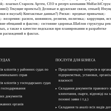
ий;- плагиат.Старосек Артем, CEO в ресерч компании Molfar.biСтрук
ание2) Текущие проекты3) Деловые и дружеские связи, семья4) Имущ
ычки и вкусы6) Контактные данные7) Риски:- вредные привычки;-
а;- воззрения: расизм, шовинизм, религия, политика;- коррупция, ис
твие обещаний и фактов;- состояние здоровья.Шаблон структуры ре
ых, а также в качестве подсказки при планировании и разработке
 и расхождений в фактах.
СУДАХ
ПОСЛУГИ ДЛЯ БІЗНЕСА
ів клієнтів у районних судах по
Представництво інтересів в орган
римінальних справ
підприємствах, установах, організ
власності
ів клієнтів у господарських судах
и господарювання
Складання документів правового х
клопотання, скарги, відповіді на 
них документів
позовні заяви і т.д.)
жавних органів
Складання та аналіз всіх видів дог