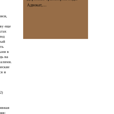
Адвокат,…
иси,
еву еще
ктах
под
рый
ть
ьми в
дь на
талями.
ческие
ся и
2)
тивная
ния: