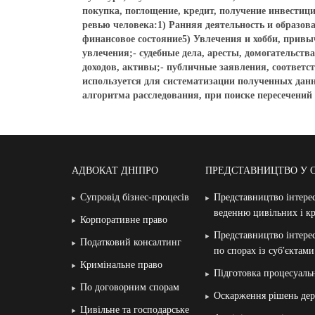
покупка, поглощение, кредит, получение инвестиц
ревью человека:1) Ранняя деятельность и образов
финансовое состояние5) Увлечения и хобби, прив
увлечения;- судебные дела, аресты, домогательств
доходов, активы;- публичные заявления, соответс
используется для систематизации полученных данн
алгоритма расследования, при поиске пересечений
АДВОКАТ ДНІПРО
ПРЕДСТАВНИЦТВО У 
Супровід бізнес-процесів
Представництво інтерес
веденню цивільних і к
Корпоративне право
Представництво інтерес
Податковий консалтинг
по спорах із суб′єктам
Кримінальне право
Підготовка процесуаль
По договорним спорам
Оскарження рішень дер
Цивільне та господарське