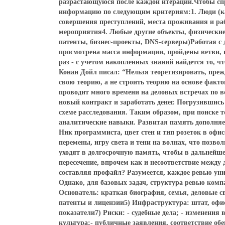
разрастающуюся после каждой итерации.Чтобы сп
информацию по следующим критериям:1. Люди (ка
совершения преступлений, места проживания и ра
мероприятия4. Любые другие объекты, физические
патенты, бизнес-проекты, DNS-серверы)Работая с д
просмотрена масса информации, пройдены ветви, н
раз - с учетом накопленных знаний найдется то, ч
Конан Дойл писал: “Нельзя теоретизировать, пре
свою теорию, а не строить теорию на основе факт
проводит много времени на деловых встречах по 
новый контракт и заработать денег. Погрузившис
схеме расследования. Таким образом, при поиске т
аналитические навыки. Развитая память дополняе
Ник программиста, цвет стен и тип розеток в офи
перемены, игру света и тени на волнах, что позв
уходят в долгосрочную память, чтобы в дальнейше
пересечение, впрочем как и несоответствие между
составляя профайл? Разумеется, каждое ревью уни
Однако, для базовых задач, структура ревью ком
Основатель: краткая биография, семья, деловые 
патенты и лицензии5) Инфраструктура: штат, оф
показатели7) Риски: - судебные дела; - изменения
культура;- публичные заявления, соответствие об