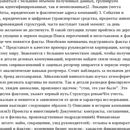
равиться с большим объемом полученных данных, группируем
к идентифицированные, так и неопознанные)2. Локации (места
боты, юридические и фактические адреса компаний) 3. События и
, юридические и цифровые (транспортные средства, предметы живоп
ревовидной структурой, часто наступает такой момент: за день
о желаемое не достигнуто. В такой ситуации лучше пройтись по дер
то упущено в первом подходе.Поиск пересечений и несостыковок в фа
жде чем появятся факты. Неизбежно начинаешь подстраивать факты 
ов.” Представьте в качестве примера руководителя корпорации, кото
всему миру. Знакомится с большим количеством людей, чтобы получи
ь в детали деловых коммуникаций, вероятно найдем связи между люд
очек соприкосновений в зацепках ресерчер опирается в первую очере
т аналитические навыки ресерчера. Стоит наблюдать за мелкими де
се, бренд автозаправки. Айвазовский внимательно изучал атмосфери
олило рисовать картины по памяти. Так и детали разведки фиксируют
м, увидев аномалию, произошел щелчок: “стоп, это уже было”. Это
 двумя фактами, укажет верный путь.Структура ревьюЧто учесть,
кально и меняется в зависимости от цели и характера исследования.
пании выглядит следующим образом:1) Описание и история компании
связи3) Проекты и инвестиции4) Документы: контракты, соглашения,
исы и филиалы, производственные подразделения6) Финансовые
 в штате: найм, сокращения, уход руководителей;- отзывы и корпора
ещаний и фактов;- изменения бизнес модели;- характер финансирова