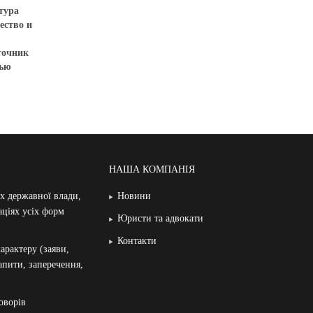
тура
ество и
точник
вью
НАША КОМПАНІЯ
ах державної влади,
Новини
аціях усіх форм
Юристи та адвокати
Контакти
арактеру (заяви,
запити, заперечення,
оворів