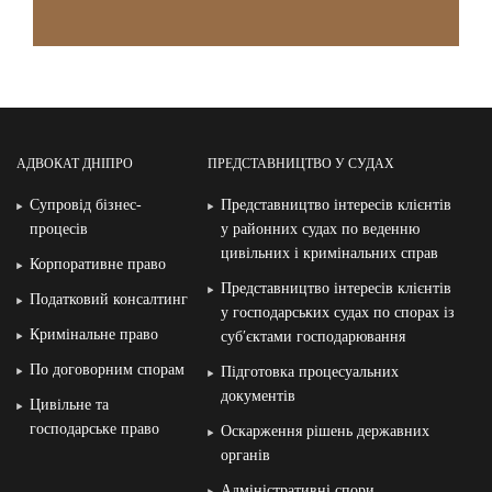
АДВОКАТ ДНІПРО
ПРЕДСТАВНИЦТВО У СУДАХ
Супровід бізнес-
Представництво інтересів клієнтів
процесів
у районних судах по веденню
цивільних і кримінальних справ
Корпоративне право
Представництво інтересів клієнтів
Податковий консалтинг
у господарських судах по спорах із
Кримінальне право
суб′єктами господарювання
По договорним спорам
Підготовка процесуальних
документів
Цивільне та
господарське право
Оскарження рішень державних
органів
Адміністративні спори