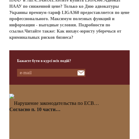
НААУ и ЛІГА:ЗАКОН.Хотите купить LIGA360:Адвокат
НААУ по сниженной цене? Только ко Дню адвокатуры
Украины премиум-тариф LIGA360 предоставляется по цене
профессионального. Максимум полезных функций и
информации - выгодные условия. Подробности по
ссылке.Читайте также: Как инхаус-юристу уберечься от
криминальных рисков бизнеса?
Бажаєте бути в курсі всіх подій?
Нарушение законодательства по ЕСВ…
Согласно п. 10 части…