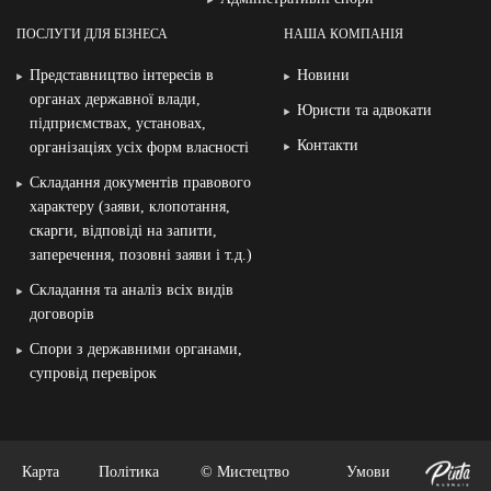
ПОСЛУГИ ДЛЯ БІЗНЕСА
НАША КОМПАНІЯ
Представництво інтересів в
Новини
органах державної влади,
Юристи та адвокати
підприємствах, установах,
Контакти
організаціях усіх форм власності
Складання документів правового
характеру (заяви, клопотання,
скарги, відповіді на запити,
заперечення, позовні заяви і т.д.)
Складання та аналіз всіх видів
договорів
Спори з державними органами,
супровід перевірок
Карта
Політика
© Мистецтво
Умови