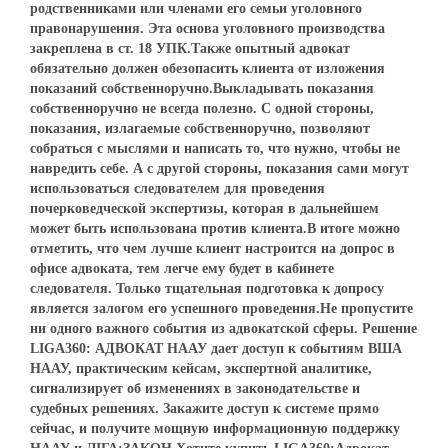
родственниками или членами его семьи уголовного
правонарушения. Эта основа уголовного производства
закреплена в ст. 18 УПК.Также опытный адвокат
обязательно должен обезопасить клиента от изложения
показаний собственноручно.Выкладывать показания
собственноручно не всегда полезно. С одной стороны,
показания, излагаемые собственноручно, позволяют
собраться с мыслями и написать то, что нужно, чтобы не
навредить себе. А с другой стороны, показания сами могут
использоваться следователем для проведения
почерковедческой экспертизы, которая в дальнейшем
может быть использована против клиента.В итоге можно
отметить, что чем лучше клиент настроится на допрос в
офисе адвоката, тем легче ему будет в кабинете
следователя. Только тщательная подготовка к допросу
является залогом его успешного проведения.Не пропустите
ни одного важного события из адвокатской сферы. Решение
LIGA360: АДВОКАТ НААУ дает доступ к событиям ВША
НААУ, практическим кейсам, экспертной аналитике,
сигнализирует об изменениях в законодательстве и
судебных решениях. Закажите доступ к системе прямо
сейчас, и получите мощную информационную поддержку