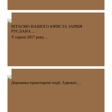
ВІТАЄМО НАШОГО ЮРИСТА ЗАРВІЯ
РУСЛАНА…
У серпні 2017 року…
Дорожньо-транспортні події. Адвокат,…