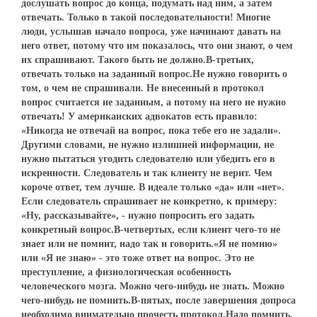
дослушать вопрос до конца, подумать над ним, а затем
отвечать. Только в такой последовательности! Многие
люди, услышав начало вопроса, уже начинают давать на
него ответ, потому что им показалось, что они знают, о чем
их спрашивают. Такого быть не должно.В-третьих,
отвечать только на заданный вопрос.Не нужно говорить о
том, о чем не спрашивали. Не внесенный в протокол
вопрос считается не заданным, а потому на него не нужно
отвечать! У американских адвокатов есть правило:
«Никогда не отвечай на вопрос, пока тебе его не задали».
Другими словами, не нужно излишней информации, не
нужно пытаться угодить следователю или убедить его в
искренности. Следователь и так клиенту не верит. Чем
короче ответ, тем лучше. В идеале только «да» или «нет».
Если следователь спрашивает не конкретно, к примеру:
«Ну, рассказывайте», - нужно попросить его задать
конкретный вопрос.В-четвертых, если клиент чего-то не
знает или не помнит, надо так и говорить.«Я не помню»
или «Я не знаю» - это тоже ответ на вопрос. Это не
преступление, а физиологическая особенность
человеческого мозга. Можно чего-нибудь не знать. Можно
чего-нибудь не помнить.В-пятых, после завершения допроса
необходимо внимательно прочесть протокол.Надо помнить,