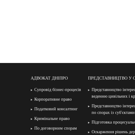
АДВОКАТ ДНІПРО
ПРЕДСТАВНИЦТВО У 
Супровід бізнес-процесів
Представництво інтерес
веденню цивільних і к
Корпоративне право
Представництво інтерес
Податковий консалтинг
по спорах із суб′єктам
Кримінальне право
Підготовка процесуаль
По договорним спорам
Оскарження рішень дер