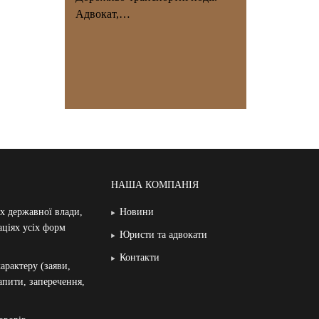
Адвокат,…
НАША КОМПАНІЯ
ах державної влади,
Новини
аціях усіх форм
Юристи та адвокати
Контакти
арактеру (заяви,
запити, заперечення,