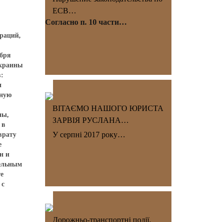
ЕСВ…
Согласно п. 10 части…
раций,
абря
Украины
в:
и
ьную
ВІТАЄМО НАШОГО ЮРИСТА
ны,
ЗАРВІЯ РУСЛАНА…
 в
У серпні 2017 року…
врату
е
н и
тельным
е
 с
Дорожньо-транспортні події.