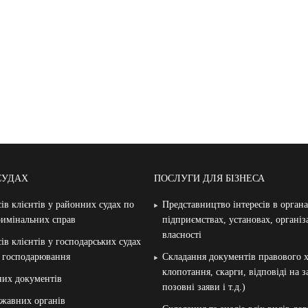
СУДАХ
ПОСЛУГИ ДЛЯ БІЗНЕСА
ів клієнтів у районних судах по
Представництво інтересів в орган
римінальних справ
підприємствах, установах, організ
власності
ів клієнтів у господарських судах
и господарювання
Складання документів правового х
клопотання, скарги, відповіді на 
них документів
позовні заяви і т.д.)
жавних органів