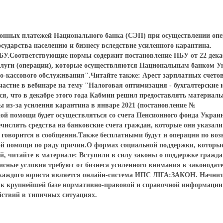
тронных платежей Национального банка (СЭП) при осуществлении опе
ударства населению и бизнесу вследствие усиленного карантина.
НБУ.Соответствующие нормы содержит постановление НБУ от 22 дек
услуги (операции), которые осуществляются Национальным банком 
но-кассового обслуживания".Читайте также: Арест зарплатных счето
астие в вебинаре на тему "Налоговая оптимизация - бухгалтерские 
ся, что в декабре этого года Кабмин решил предоставлять материал
 из-за усиления карантина в январе 2021 (постановление №
ой помощи будет осуществляться со счета Пенсионного фонда Украи
числять средства на банковские счета граждан, которые они указали
- говорится в сообщении.Также бесплатными будут и операции по воз
ой помощи по ряду причин.О формах социальной поддержки, которы
, читайте в материале: Вступили в силу законы о поддержке гражда
зисные условия требуют от бизнеса усиленного внимания к законода
каждого юриста является онлайн-система ИПС ЛІГА:ЗАКОН. Начнит
п к крупнейшей базе нормативно-правовой и справочной информации
ствий в типичных ситуациях.