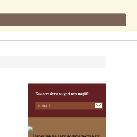
Підписатись
.
Клієнти
Наша Команда
Контакти
А
Бажаєте бути в курсі всіх подій?
Нарушение законодательства по