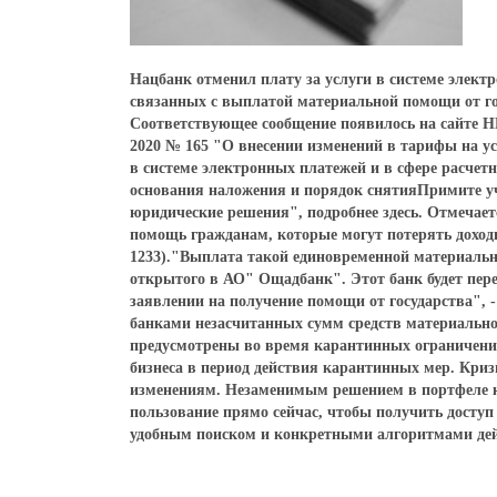
Нацбанк отменил плату за услуги в системе элек
связанных с выплатой материальной помощи от гос
Соответствующее сообщение появилось на сайте 
2020 № 165 "О внесении изменений в тарифы на 
в системе электронных платежей и в сфере расчет
основания наложения и порядок снятияПримите уч
юридические решения", подробнее здесь. Отмечает
помощь гражданам, которые могут потерять доходы
1233)."Выплата такой единовременной материальн
открытого в АО" Ощадбанк". Этот банк будет пере
заявлении на получение помощи от государства", 
банками незасчитанных сумм средств материальн
предусмотрены во время карантинных ограничений
бизнеса в период действия карантинных мер. Кри
изменениям. Незаменимым решением в портфеле 
пользование прямо сейчас, чтобы получить досту
удобным поиском и конкретными алгоритмами дей