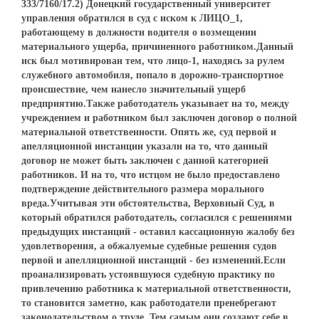
333/7160/17.2) Донецкий государственный университет
управления обратился в суд с иском к ЛИЦО_1,
работающему в должности водителя о возмещении
материального ущерба, причиненного работником.Данный
иск был мотивирован тем, что лицо-1, находясь за рулем
служебного автомобиля, попало в дорожно-транспортное
происшествие, чем нанесло значительный ущерб
предприятию.Также работодатель указывает на то, между
учреждением и работником был заключен договор о полной
материальной ответственности. Опять же, суд первой и
апелляционной инстанции указали на то, что данный
договор не может быть заключен с данной категорией
работников. И на то, что истцом не было предоставлено
подтверждение действительного размера морального
вреда.Учитывая эти обстоятельства, Верховный Суд, в
который обратился работодатель, согласился с решениями
предыдущих инстанций - оставил кассационную жалобу без
удовлетворения, а обжалуемые судебные решения судов
первой и апелляционной инстанций - без изменений.Если
проанализировать устоявшуюся судебную практику по
привлечению работника к материальной ответственности,
то становится заметно, как работодатели пренебрегают
законодательством о труде. Тем самым они создают себе в