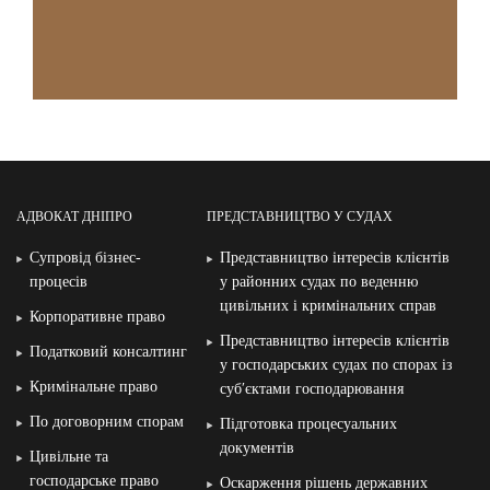
АДВОКАТ ДНІПРО
ПРЕДСТАВНИЦТВО У СУДАХ
Супровід бізнес-
Представництво інтересів клієнтів
процесів
у районних судах по веденню
цивільних і кримінальних справ
Корпоративне право
Представництво інтересів клієнтів
Податковий консалтинг
у господарських судах по спорах із
Кримінальне право
суб′єктами господарювання
По договорним спорам
Підготовка процесуальних
документів
Цивільне та
господарське право
Оскарження рішень державних