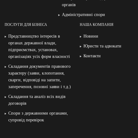
органів
Адміністративні спори
ПОСЛУГИ ДЛЯ БІЗНЕСА
НАША КОМПАНІЯ
Представництво інтересів в
Новини
органах державної влади,
Юристи та адвокати
підприємствах, установах,
Контакти
організаціях усіх форм власності
Складання документів правового
характеру (заяви, клопотання,
скарги, відповіді на запити,
заперечення, позовні заяви і т.д.)
Складання та аналіз всіх видів
договорів
Спори з державними органами,
супровід перевірок