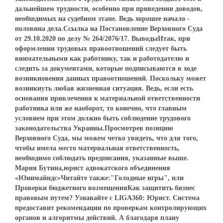
дальнейшем трудности, особенно при приведении доводов,
необходимых на судебном этапе. Ведь хорошее начало -
половина дела.Ссылка на Постановление Верховного Суда
от 29.10.2020 по делу № 264/2076/17. ВыводыИтак, при
оформлении трудовых правоотношений следует быть
внимательными как работнику, так и работодателю и
следить за документами, которые подписываются в ходе
возникновения данных правоотношений. Поскольку может
возникнуть любая жизненная ситуация. Ведь, если есть
основания привлечения к материальной ответственности
работника или же наоборот, то конечно, что главным
условием при этом должно быть соблюдение трудового
законодательства Украины.Просмотрев позицию
Верховного Суда, мы можем четко увидеть, что для того,
чтобы имела место материальная ответственность,
необходимо соблюдать предписания, указанные выше.
Мария Бутина,юрист адвокатского объединения
«Юнимайндс»Читайте также:"Голодные игры", или
Проверки бюджетного возмещенияКак защитить бизнес
правовым путем? Узнавайте с LIGA360: Юрист. Система
предоставит рекомендации по проверкам контролирующих
органов и алгоритмы действий. А благодаря плану