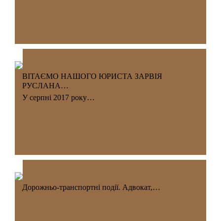
ВІТАЄМО НАШОГО ЮРИСТА ЗАРВІЯ
РУСЛАНА…
У серпні 2017 року…
Дорожньо-транспортні події. Адвокат,…