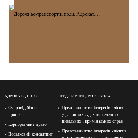
Дорожньо-транспортні події. Адвокат,…
АДВОКАТ ДНІПРО
ПРЕДСТАВНИЦТВО У СУДАХ
Супровід бізнес-
Представництво інтересів клієнтів
процесів
у районних судах по веденню
цивільних і кримінальних справ
Корпоративне право
Представництво інтересів клієнтів
Податковий консалтинг
у господарських судах по спорах із