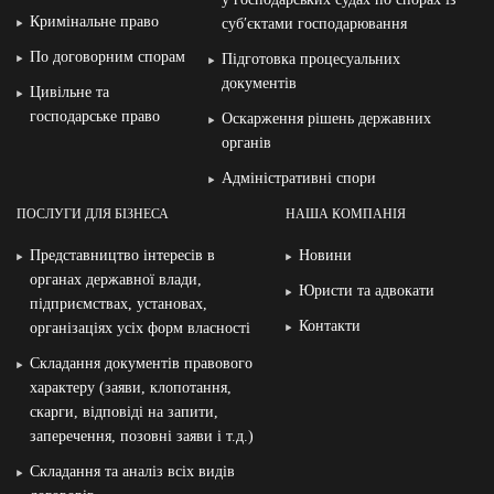
Кримінальне право
суб′єктами господарювання
По договорним спорам
Підготовка процесуальних
документів
Цивільне та
господарське право
Оскарження рішень державних
органів
Адміністративні спори
ПОСЛУГИ ДЛЯ БІЗНЕСА
НАША КОМПАНІЯ
Представництво інтересів в
Новини
органах державної влади,
Юристи та адвокати
підприємствах, установах,
Контакти
організаціях усіх форм власності
Складання документів правового
характеру (заяви, клопотання,
скарги, відповіді на запити,
заперечення, позовні заяви і т.д.)
Складання та аналіз всіх видів