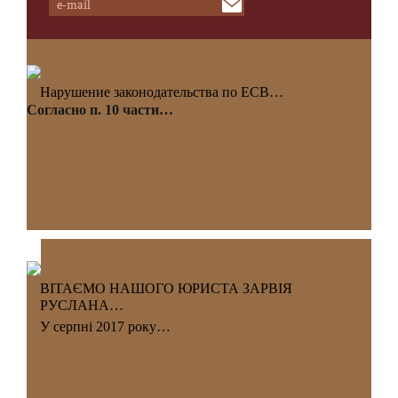
Нарушение законодательства по ЕСВ…
Согласно п. 10 части…
ВІТАЄМО НАШОГО ЮРИСТА ЗАРВІЯ
РУСЛАНА…
У серпні 2017 року…