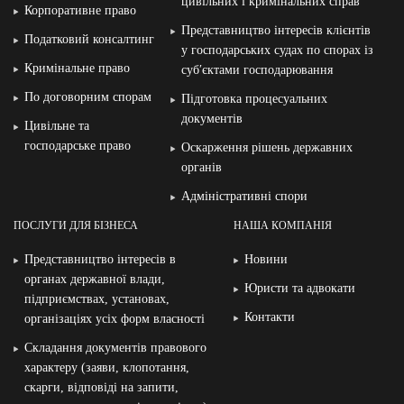
цивільних і кримінальних справ
Корпоративне право
Представництво інтересів клієнтів
Податковий консалтинг
у господарських судах по спорах із
Кримінальне право
суб′єктами господарювання
По договорним спорам
Підготовка процесуальних
документів
Цивільне та
господарське право
Оскарження рішень державних
органів
Адміністративні спори
ПОСЛУГИ ДЛЯ БІЗНЕСА
НАША КОМПАНІЯ
Представництво інтересів в
Новини
органах державної влади,
Юристи та адвокати
підприємствах, установах,
Контакти
організаціях усіх форм власності
Складання документів правового
характеру (заяви, клопотання,
скарги, відповіді на запити,