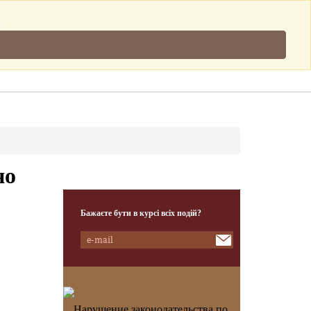
Підписатись
.
Клієнти
Наша Команда
Контакти
но
Бажаєте бути в курсі всіх подій?
Нарушение законодательства по