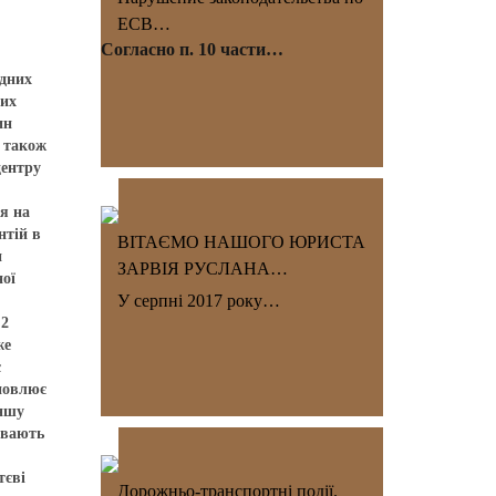
ЕСВ…
Согласно п. 10 части…
ідних
вих
ин
а також
центру
ся на
нтій в
ВІТАЄМО НАШОГО ЮРИСТА
и
ЗАРВІЯ РУСЛАНА…
ної
У серпні 2017 року…
 2
же
с
новлює
іншу
ивають
тєві
Дорожньо-транспортні події.