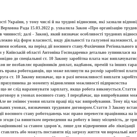
ті України, у тому числі й на трудові відносини, які зазнали відпов
 Верховна Рада 15.03.2022 р. ухвалила Закон «Про організацію трудо
в чинності; далі - Закон), який визначає особливості трудових віднос
алежно від форм власності, виду діяльності та галузевої належності, 
ими особами, на період дії воєнного стану.Фахівчиня Регіонального 
и у Київській області Антоніна Господаренко детально зупинилася на
овідно до спеціальної ст. 10 Закону заробітна плата має виплачувати
он не позбавляє працівників доплат, надбавок, премій та інших гара
ь права роботодавців, що може вплинути на розмір заробітної плат
уга ст. 10 Закону визначає, що в разі неможливості виплати заробіт
ти призупинена до моменту відновлення можливості підприємства
, що не слід нараховувати зарплату, якщо робота виконується.Стаття
договору в умовах воєнного стану. І передбачає, що випробування мо
Але не змінює умови оплати праці під час випробування. Тому під ча
льних умовах, визначених трудовим договором.Стаття 3 Закону вста
дії воєнного стану роботодавець має право перевести працівника на 
о згоди (за винятком переведення на роботу в іншу місцевість, де тр
рацівникові за станом здоров'я, лише для відвернення або ліквідації
і ставлять або можуть поставити під загрозу життя чи нормальні жит