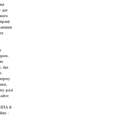
вна
у дає
ного
 праці
льнення
их
и
ором.
єю
у, що
о
 норму
иво,
му разі
майте
 НПА й
йну -