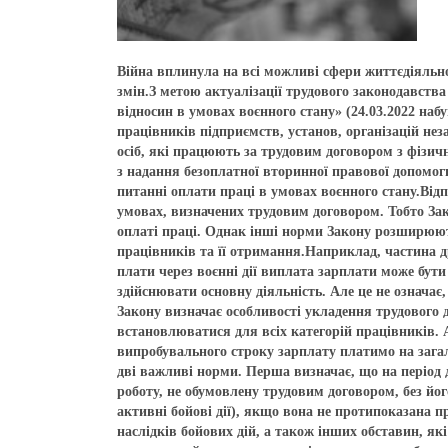
Війна вплинула на всі можливі сфери життєдіяльнос
змін.З метою актуалізації трудового законодавства
відносин в умовах воєнного стану» (24.03.2022 набу
працівників підприємств, установ, організацій нез
осіб, які працюють за трудовим договором з фізичн
з надання безоплатної вторинної правової допомог
питанні оплати праці в умовах воєнного стану.Відп
умовах, визначених трудовим договором. Тобто Зак
оплаті праці. Однак інші норми Закону розширюют
працівників та її отримання.Наприклад, частина др
плати через воєнні дії виплата зарплати може бу
здійснювати основну діяльність. Але це не означає
Закону визначає особливості укладення трудового 
встановлюватися для всіх категорій працівників. 
випробувального строку зарплату платимо на зага
дві важливі норми. Перша визначає, що на період 
роботу, не обумовлену трудовим договором, без йог
активні бойові дії), якщо вона не протипоказана п
наслідків бойових дій, а також інших обставин, як