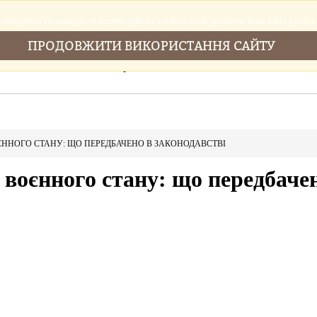
збираемо та використовуемо файли cookies щоб зробити наш сайт краще
ПРОДОВЖИТИ ВИКОРИСТАННЯ САЙТУ
Головна
Послуги
Новини
Cтатті
ЄННОГО СТАНУ: ЩО ПЕРЕДБАЧЕНО В ЗАКОНОДАВСТВІ
 воєнного стану: що передбаче