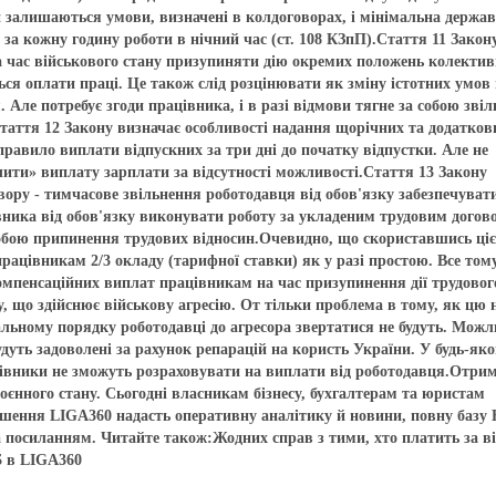
 залишаються умови, визначені в колдоговорах, і мінімальна держа
 за кожну годину роботи в нічний час (ст. 108 КЗпП).Стаття 11 Закон
а час військового стану призупиняти дію окремих положень колектив
ься оплати праці. Це також слід розцінювати як зміну істотних умов
Але потребує згоди працівника, і в разі відмови тягне за собою зві
.Стаття 12 Закону визначає особливості надання щорічних та додатков
правило виплати відпускних за три дні до початку відпустки. Але не
очити» виплату зарплати за відсутності можливості.Стаття 13 Закону
ору - тимчасове звільнення роботодавця від обов'язку забезпечуват
вника від обов'язку виконувати роботу за укладеним трудовим догов
 собою припинення трудових відносин.Очевидно, що скориставшись ці
ацівникам 2/3 окладу (тарифної ставки) як у разі простою. Все том
омпенсаційних виплат працівникам на час призупинення дії трудовог
у, що здійснює військову агресію. От тільки проблема в тому, як цю
уальному порядку роботодавці до агресора звертатися не будуть. Можл
дуть задоволені за рахунок репарацій на користь України. У будь-яко
цівники не зможуть розраховувати на виплати від роботодавця.Отри
єнного стану. Сьогодні власникам бізнесу, бухгалтерам та юристам
ішення LIGA360 надасть оперативну аналітику й новини, повну базу
 посиланням. Читайте також:Жодних справ з тими, хто платить за ві
Б в LIGA360