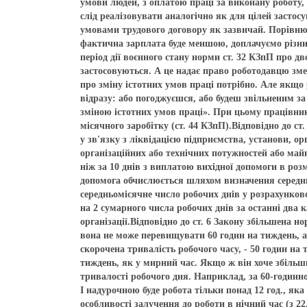
умови людей, з оплатою праці за виконану роботу,
слід реалізовувати аналогічно як для цілей застос
умовами трудового договору як зазвичай. Порівнює
фактична зарплата буде меншою, доплачуємо різниц
період дії воєнного стану норми ст. 32 КЗпП про д
застосовуються. А це надає право роботодавцю зме
про зміну істотних умов праці потрібно. Але якщо
відразу: або погоджуєшся, або будеш звільненим за 
зміною істотних умов праці». При цьому працівник
місячного заробітку (ст. 44 КЗпП).Відповідно до с
у зв'язку з ліквідацією підприємства, установи, о
організаційних або технічних потужностей або май
ніж за 10 днів з виплатою вихідної допомоги в роз
допомога обчислюється шляхом визначення середньо
середньомісячне число робочих днів у розрахунков
на 2 сумарного числа робочих днів за останні два 
організації.Відповідно до ст. 6 Закону збільшена н
вона не може перевищувати 60 годин на тиждень, а
скорочена тривалість робочого часу, - 50 годин на
тиждень, як у мирний час. Якщо ж він хоче збільш
тривалості робочого дня. Наприклад, за 60-годинн
І надурочною буде робота тільки понад 12 год., як
особливості залучення до роботи в нічний час (з 22.