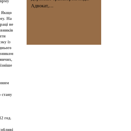
норму
Адвокат,…
. Якщо
му. На
раці не
івників
яти
зку із
днього
івником
бничих,
ізніше
енням
о стану
2 год.
собливі