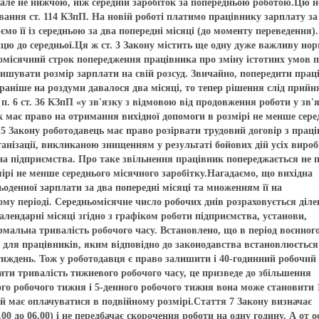
 але не нижчою, ніж середній заробіток за попередньою роботою.Цю 
ування ст. 114 КЗпП. На новій роботі платимо працівнику зарплату за
мо її із середньою за два попередні місяці (до моменту переведення)
ю до середньої.Ця ж ст. 3 Закону містить ще одну дуже важливу нор
вомісячний строк попередження працівника про зміну істотних умов п
ншувати розмір зарплати на свій розсуд. Звичайно, попередити прац
 раніше на роздуми давалося два місяці, то тепер рішення слід прийн
п. 6 ст. 36 КЗпП «у зв'язку з відмовою від продовження роботи у зв'я
 має право на отримання вихідної допомоги в розмірі не менше сере
т. 5 Закону роботодавець має право розірвати трудовий договір з прац
рганізації, викликаною знищенням у результаті бойових дій усіх виро
на підприємства. Про таке звільнення працівник попереджається не п
мірі не менше середнього місячного заробітку.Нагадаємо, що вихідна
денної зарплати за два попередні місяці та множенням її на
ому періоді. Середньомісячне число робочих днів розраховується діл
календарні місяці згідно з графіком роботи підприємства, установи,
ормальна тривалість робочого часу. Встановлено, що в період воєнног
 для працівників, яким відповідно до законодавства встановлюється
 тиждень. Тож у роботодавця є право залишити і 40-годинний робочий
ити тривалість тижневого робочого часу, це призведе до збільшення
ого робочого тижня і 5-денного робочого тижня вона може становити 1
а й має оплачуватися в подвійному розмірі.Стаття 7 Закону визначає
00 до 06.00) і не передбачає скорочення роботи на одну годину. А от о