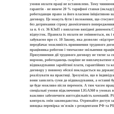
умови оплати праці не встановлено. Тому чинними
гарантія - не нижче 20 % тарифної ставки (окладу)
роботодавцю право за його власною ініціативою н
договору. Це можуть бути і положення, що стосуют
без дотримання строку двомісячного попередження. 
за п. 6 ст. 36 КЗпП з виплатою вихідної допомоги
відпусток. Правила їх оплати не змінюються, як і 
забуваємо про ст. 10 Закону, яка дозволяє «відстр
передбачає можливість припинення трудового догов
працівника роботою і тимчасове звільнення праці
Призупинення дії трудового договору не тягне за
нормою, роботодавець скоріше не виплачуватиме пр
відшкодування заробітної плати, гарантійних та к
договору у повному обсязі покладається на держав
реалізувати на практиці. Зрозуміло, що в індивід
вони заявлять суми до відшкодування, а останні бу
це буде можливо після перемоги. А тим часом пра
спеціальні умови підключення LIGA360 в умовах во
важливо забезпечити життєдіяльність компаній. Р
контроль змін законодавства. Отримайте доступ за
швидка перевірка зв'язків з резидентами РФ та Р