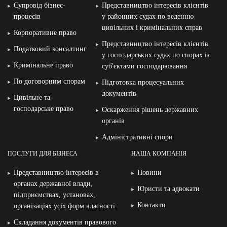
Супровід бізнес-
Представництво інтересів клієнтів
процесів
у районних судах по веденню
цивільних і кримінальних справ
Корпоративне право
Представництво інтересів клієнтів
Податковий консалтинг
у господарських судах по спорах із
Кримінальне право
суб′єктами господарювання
По договорним спорам
Підготовка процесуальних
документів
Цивільне та
господарське право
Оскарження рішень державних
органів
Адміністративні спори
ПОСЛУГИ ДЛЯ БІЗНЕСА
НАША КОМПАНІЯ
Представництво інтересів в
Новини
органах державної влади,
Юристи та адвокати
підприємствах, установах,
Контакти
організаціях усіх форм власності
Складання документів правового