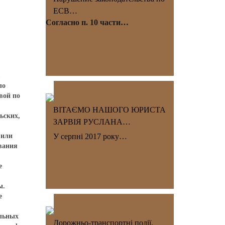
ЕСВ…
Согласно п. 10 части…
в
ло
вой по
ВІТАЄМО НАШОГО ЮРИСТА
ьских,
ЗАРВІЯ РУСЛАНА…
 или
У серпні 2017 року…
вания
е
ы.
е
альных
Дорожньо-транспортні події.