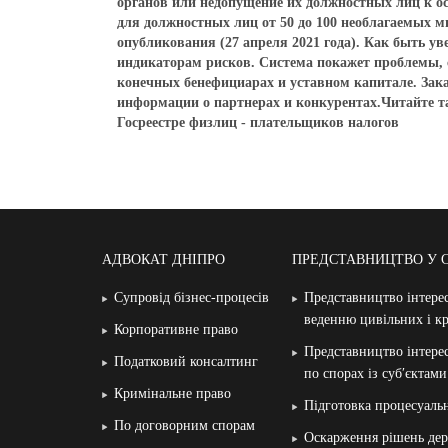
органов или недопущение их должностных лиц к о
для должностных лиц от 50 до 100 необлагаемых ми
опубликования (27 апреля 2021 года). Как быть 
индикаторам рисков. Система покажет проблемы, 
конечных бенефициарах и уставном капитале. За
информации о партнерах и конкурентах.Читайте т
Госреестре физлиц - плательщиков налогов
АДВОКАТ ДНІПРО
ПРЕДСТАВНИЦТВО У 
Супровід бізнес-процесів
Представництво інтерес
веденню цивільних і к
Корпоративне право
Представництво інтерес
Податковий консалтинг
по спорах із суб′єктам
Кримінальне право
Підготовка процесуаль
По договорним спорам
Оскарження рішень дер