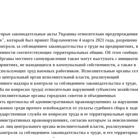
оторые законодательные акты Украины относительно предупреждения
ия", который был принят Парламентом 4 марта 2021 года, разрешено
нтроль за соблюдением законодательства о труде на предприятиях, 
венности соответствующих территориальных общин. Об этом сообщи
рганы местного самоуправления также могут выступать с инициати
риятиях, не находящихся в коммунальной собственности, а также в
спользующих труд наемных работников. Исполнительные органы сел
 в центральный орган исполнительной власти, реализующий
нного надзора и контроля за соблюдением законодательства о труде,
ба по вопросам труда) относительно нарушений субъектом хозяйство
 Исполнительные органы городских советов и объединенных
ять протоколы об административных правонарушениях за нарушени
аконом среди прочего освобождается от уплаты судебного сбора в ходе
сударственная служба по вопросам труда и ее территориальные орган
министративных правонарушениях, согласно которым за неисполнени
х лиц центрального органа исполнительной власти, реализующего
контроля за соблюдением законодательства о труде, и его территори