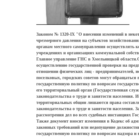
Законом № 1320-IX "О внесении изменений в нек
чрезмерного давления на субъектов хозяйствован
органам местного самоуправления осуществлять ко
учреждениях и организациях коммунальной собст
Главное управление ГНС в Хмельницкой области.О
осуществлению государственной проверки на предп
отношении физических лиц - предпринимателей, и
поселковых, городских советов могут обращаться
государственную политику по вопросам государстве
его территориальный орган (Государственная служ
законодательства о труде и занятости населения.
территориальных общин лишаются права составл
законодательства о труде и занятости населения. З
рассмотрения дел во всех судебных инстанциях Го
Также документ вносит изменения в Кодекс об ад
законных требований или недопущение должностны
государственную политику по вопросам надзора и 