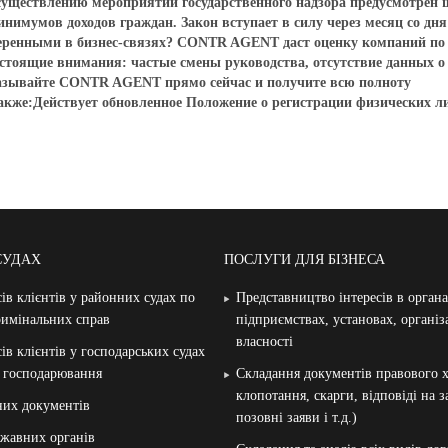
существлению мероприятий государственного надзора предусмотрен
нимумов доходов граждан. Закон вступает в силу через месяц со дня
уверенными в бизнес-связях? CONTR AGENT даст оценку компаний по
стоящие внимания: частые смены руководства, отсутствие данных о
казывайте CONTR AGENT прямо сейчас и получите всю полноту
акже:Действует обновленное Положение о регистрации физических л
СУДАХ
ПОСЛУГИ ДЛЯ БІЗНЕСА
ів клієнтів у районних судах по
Представництво інтересів в орган
римінальних справ
підприємствах, установах, організ
власності
ів клієнтів у господарських судах
и господарювання
Складання документів правового х
клопотання, скарги, відповіді на 
них документів
позовні заяви і т.д.)
жавних органів