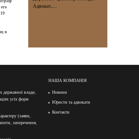
 штраф
Адвокат,…
 его
 19
иц в
НАША КОМПАНІЯ
ах державної влади,
Новини
аціях усіх форм
Юристи та адвокати
Контакти
арактеру (заяви,
запити, заперечення,