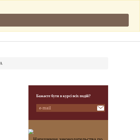
Підписатись
.
Клієнти
Наша Команда
Контакти
ДА
Бажаєте бути в курсі всіх подій?
Нарушение законодательства по