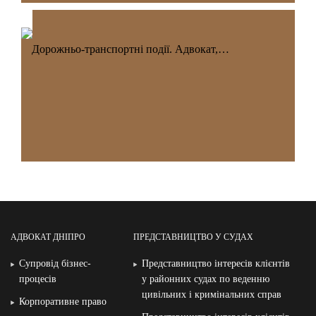
Дорожньо-транспортні події. Адвокат,…
АДВОКАТ ДНІПРО
ПРЕДСТАВНИЦТВО У СУДАХ
Супровід бізнес-
Представництво інтересів клієнтів
процесів
у районних судах по веденню
цивільних і кримінальних справ
Корпоративне право