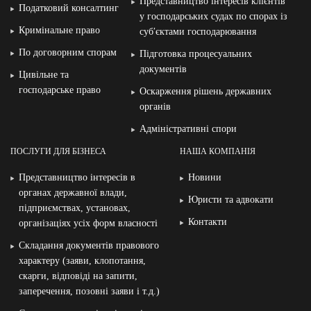
Представництво інтересів клієнтів
Податковий консалтинг
у господарських судах по спорах із
Кримінальне право
суб′єктами господарювання
По договорним спорам
Підготовка процесуальних
документів
Цивільне та
господарське право
Оскарження рішень державних
органів
Адміністративні спори
ПОСЛУГИ ДЛЯ БІЗНЕСА
НАША КОМПАНІЯ
Представництво інтересів в
Новини
органах державної влади,
Юристи та адвокати
підприємствах, установах,
Контакти
організаціях усіх форм власності
Складання документів правового
характеру (заяви, клопотання,
скарги, відповіді на запити,
заперечення, позовні заяви і т.д.)