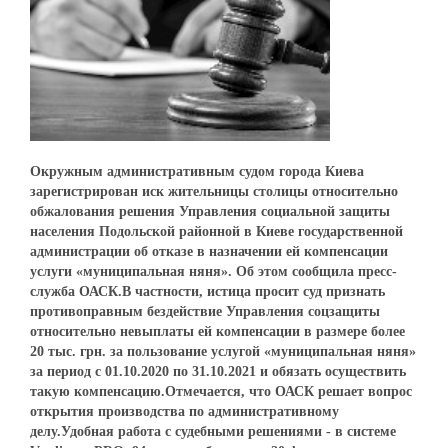
Окружным административным судом города Киева
зарегистрирован иск жительницы столицы относительно
обжалования решения Управления социальной защиты
населения Подольской районной в Киеве государственной
администрации об отказе в назначении ей компенсации
услуги «муниципальная няня». Об этом сообщила пресс-
служба ОАСК.В частности, истица просит суд признать
противоправным бездействие Управления соцзащиты
относительно невыплаты ей компенсации в размере более
20 тыс. грн. за пользование услугой «муниципальная няня»
за период с 01.10.2020 по 31.10.2021 и обязать осуществить
такую компенсацию.Отмечается, что ОАСК решает вопрос
открытия производства по административному
делу.Удобная работа с судебными решениями - в системе