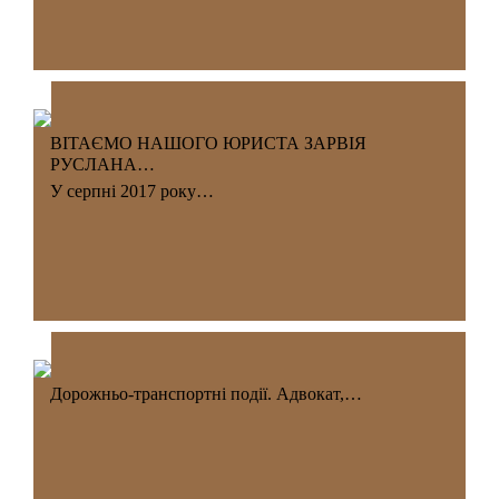
ВІТАЄМО НАШОГО ЮРИСТА ЗАРВІЯ
РУСЛАНА…
У серпні 2017 року…
Дорожньо-транспортні події. Адвокат,…