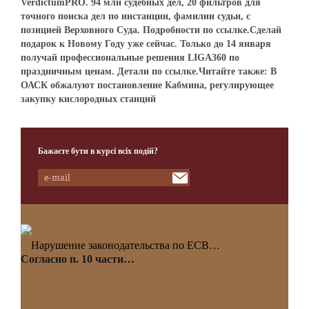
VerdictumPRO. 94 млн судебных дел, 20 фильтров для
точного поиска дел по инстанции, фамилии судьи, с
позицией Верховного Суда. Подробности по ссылке.Сделай
подарок к Новому Году уже сейчас. Только до 14 января
получай профессиональные решения LIGA360 по
праздничным ценам. Детали по ссылке.Читайте также: В
ОАСК обжалуют постановление Кабмина, регулирующее
закупку кислородных станций
Бажаєте бути в курсі всіх подій?
Нарушение законодательства по ЕСВ…
Согласно п. 10 части…