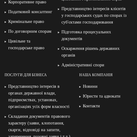
Корпоративне право
Представництво інтересів клієнтів
Податковий консалтинг
у господарських судах по спорах із
Кримінальне право
суб′єктами господарювання
По договорним спорам
Підготовка процесуальних
документів
Цивільне та
господарське право
Оскарження рішень державних
органів
Адміністративні спори
ПОСЛУГИ ДЛЯ БІЗНЕСА
НАША КОМПАНІЯ
Представництво інтересів в
Новини
органах державної влади,
Юристи та адвокати
підприємствах, установах,
Контакти
організаціях усіх форм власності
Складання документів правового
характеру (заяви, клопотання,
скарги, відповіді на запити,
заперечення, позовні заяви і т.д.)