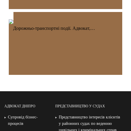
Дорожньо-транспортні події. Адвокат,…
АДВОКАТ ДНІПРО
ПРЕДСТАВНИЦТВО У СУДАХ
Супровід бізнес-
Представництво інтересів клієнтів
процесів
у районних судах по веденню
цивільних і кримінальних справ