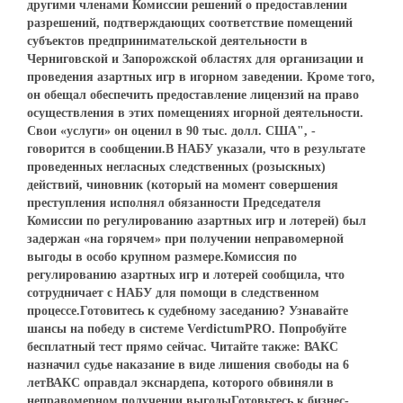
другими членами Комиссии решений о предоставлении
разрешений, подтверждающих соответствие помещений
субъектов предпринимательской деятельности в
Черниговской и Запорожской областях для организации и
проведения азартных игр в игорном заведении. Кроме того,
он обещал обеспечить предоставление лицензий на право
осуществления в этих помещениях игорной деятельности.
Свои «услуги» он оценил в 90 тыс. долл. США", -
говорится в сообщении.В НАБУ указали, что в результате
проведенных негласных следственных (розыскных)
действий, чиновник (который на момент совершения
преступления исполнял обязанности Председателя
Комиссии по регулированию азартных игр и лотерей) был
задержан «на горячем» при получении неправомерной
выгоды в особо крупном размере.Комиссия по
регулированию азартных игр и лотерей сообщила, что
сотрудничает с НАБУ для помощи в следственном
процессе.Готовитесь к судебному заседанию? Узнавайте
шансы на победу в системе VerdictumPRO. Попробуйте
бесплатный тест прямо сейчас. Читайте также: ВАКС
назначил судье наказание в виде лишения свободы на 6
летВАКС оправдал экснардепа, которого обвиняли в
неправомерном получении выгодыГотовьтесь к бизнес-