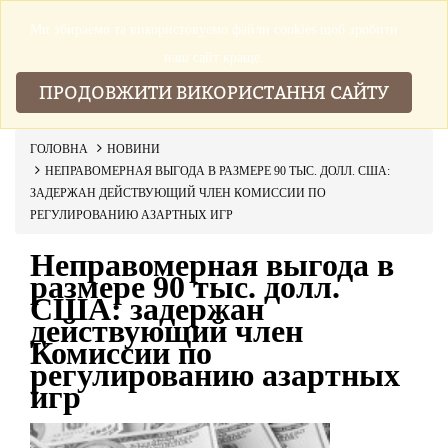
Ми збираемо та використовуемо файли cookies щоб зробити
▼
наш сайт краще.
ПРОДОВЖИТИ ВИКОРИСТАННЯ САЙТУ
ГОЛОВНА
НОВИНИ
НЕПРАВОМЕРНАЯ ВЫГОДА В РАЗМЕРЕ 90 ТЫС. ДОЛЛ. США:
ЗАДЕРЖАН ДЕЙСТВУЮЩИЙ ЧЛЕН КОМИССИИ ПО
РЕГУЛИРОВАНИЮ АЗАРТНЫХ ИГР
Неправомерная выгода в
размере 90 тыс. долл.
США: задержан
действующий член
Комиссии по
регулированию азартных
игр