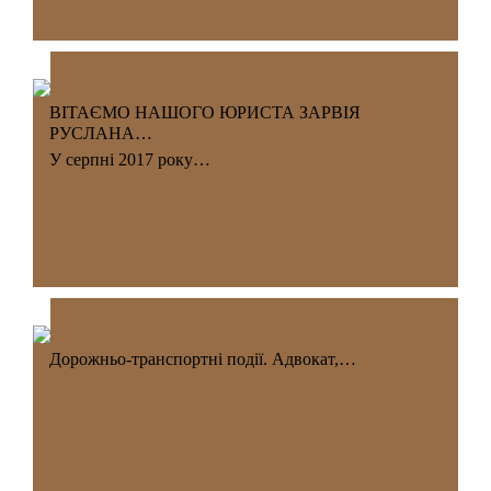
ВІТАЄМО НАШОГО ЮРИСТА ЗАРВІЯ
РУСЛАНА…
У серпні 2017 року…
Дорожньо-транспортні події. Адвокат,…