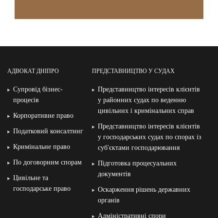
АДВОКАТ ДНІПРО
ПРЕДСТАВНИЦТВО У СУДАХ
Супровід бізнес-
Представництво інтересів клієнтів
процесів
у районних судах по веденню
цивільних і кримінальних справ
Корпоративне право
Представництво інтересів клієнтів
Податковий консалтинг
у господарських судах по спорах із
Кримінальне право
суб′єктами господарювання
По договорним спорам
Підготовка процесуальних
документів
Цивільне та
господарське право
Оскарження рішень державних
органів
Адміністративні спори