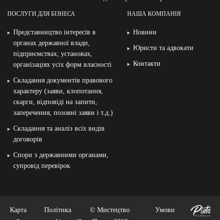
ПОСЛУГИ ДЛЯ БІЗНЕСА
НАША КОМПАНІЯ
Представництво інтересів в
Новини
органах державної влади,
Юристи та адвокати
підприємствах, установах,
Контакти
організаціях усіх форм власності
Складання документів правового
характеру (заяви, клопотання,
скарги, відповіді на запити,
заперечення, позовні заяви і т.д.)
Складання та аналіз всіх видів
договорів
Спори з державними органами,
супровід перевірок
Карта
Політика
© Мистецтво
Умови