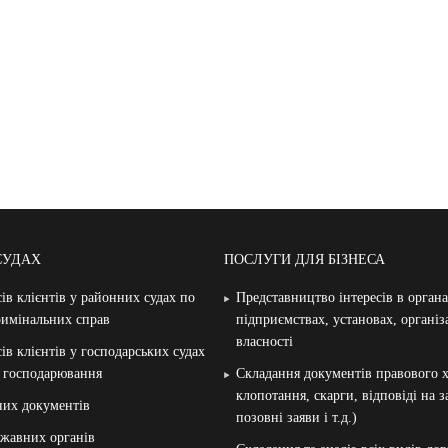
СУДАХ
ПОСЛУГИ ДЛЯ БІЗНЕСА
ів клієнтів у районних судах по
Представництво інтересів в орган
римінальних справ
підприємствах, установах, організ
власності
ів клієнтів у господарських судах
и господарювання
Складання документів правового х
клопотання, скарги, відповіді на 
них документів
позовні заяви і т.д.)
жавних органів