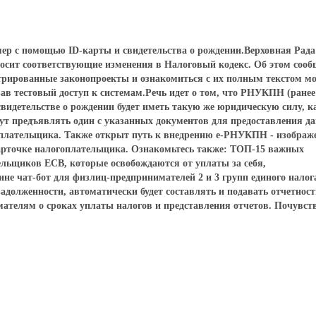
ер с помощью ID-карты и свидетельства о рождении.Верховная Рада
носит соответствующие изменения в Налоговый кодекс. Об этом соо
трированные законопроекты и ознакомиться с их полным текстом м
 тестовый доступ к системам.Речь идет о том, что РНУКПН (ранее
идетельстве о рождении будет иметь такую же юридическую силу, к
ут предъявлять один с указанных документов для предоставления д
оплательщика. Также открыт путь к внедрению е-РНУКПН - изображ
арточке налогоплательщика. Ознакомьтесь также: ТОП-15 важных
льщиков ЕСВ, которые освобождаются от уплаты за себя,
е чат-бот для физлиц-предпринимателей 2 и 3 групп единого налог
задолженности, автоматически будет составлять и подавать отчетност
мателям о сроках уплаты налогов и представления отчетов. Почувст