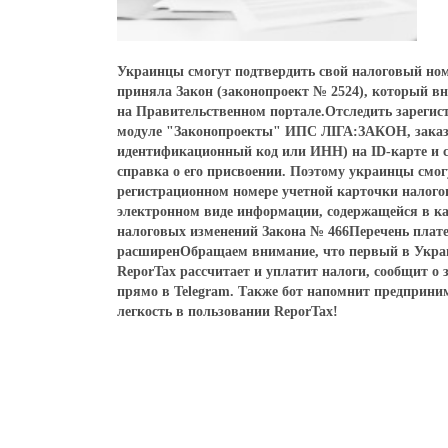
Украинцы смогут подтвердить свой налоговый ном
приняла Закон (законопроект № 2524), который в
на Правительственном портале.Отследить зарегис
модуле "Законопроекты" ИПС ЛІГА:ЗАКОН, заказав
идентификационный код или ИНН) на ID-карте и св
справка о его присвоении. Поэтому украинцы смог
регистрационном номере учетной карточки налог
электронном виде информации, содержащейся в к
налоговых изменений Закона № 466Перечень плате
расширенОбращаем внимание, что первый в Украин
ReporTax рассчитает и уплатит налоги, сообщит о 
прямо в Telegram. Также бот напомнит предприни
легкость в пользовании ReporTax!