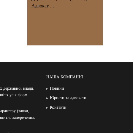
Адвокат,…
НАША КОМПАНІЯ
ах державної влади,
Новини
аціях усіх форм
Юристи та адвокати
Контакти
арактеру (заяви,
запити, заперечення,