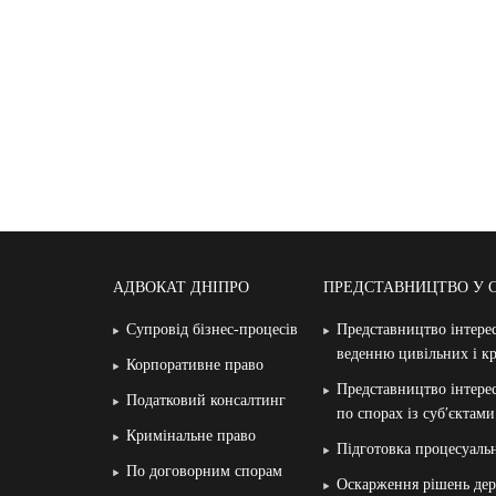
АДВОКАТ ДНІПРО
ПРЕДСТАВНИЦТВО У 
Супровід бізнес-процесів
Представництво інтерес
веденню цивільних і к
Корпоративне право
Представництво інтерес
Податковий консалтинг
по спорах із суб′єктам
Кримінальне право
Підготовка процесуаль
По договорним спорам
Оскарження рішень дер