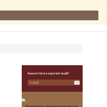
Підписатись
.
Клієнти
Наша Команда
Контакти
Бажаєте бути в курсі всіх подій?
Нарушение законодательства по