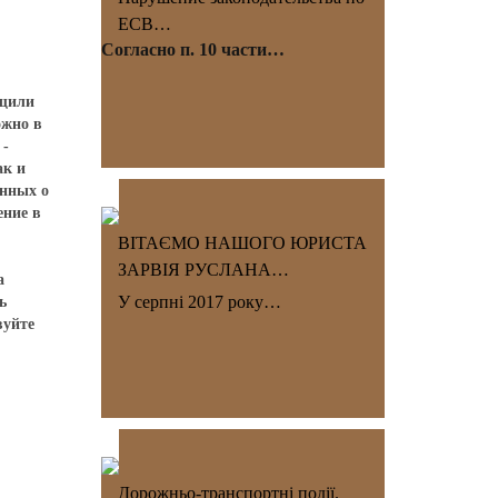
ЕСВ…
Согласно п. 10 части…
бщили
ожно в
 -
ак и
анных о
ение в
ВІТАЄМО НАШОГО ЮРИСТА
ЗАРВІЯ РУСЛАНА…
а
У серпні 2017 року…
ь
вуйте
Дорожньо-транспортні події.