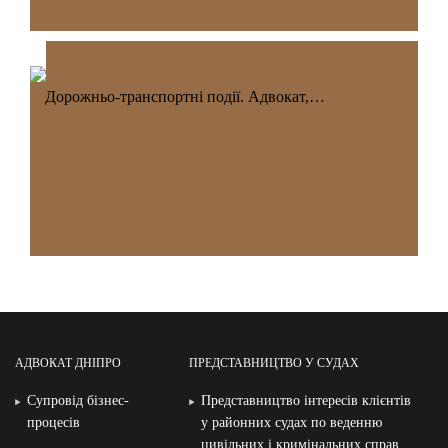
Дорожньо-транспортні події. Адвокат,…
АДВОКАТ ДНІПРО
ПРЕДСТАВНИЦТВО У СУДАХ
Супровід бізнес-
Представництво інтересів клієнтів
процесів
у районних судах по веденню
цивільних і кримінальних справ