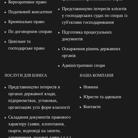
Корпоративне право
Представництво інтересів клієнтів
Податковий консалтинг
у господарських судах по спорах із
Кримінальне право
суб′єктами господарювання
По договорним спорам
Підготовка процесуальних
документів
Цивільне та
господарське право
Оскарження рішень державних
органів
Адміністративні спори
ПОСЛУГИ ДЛЯ БІЗНЕСА
НАША КОМПАНІЯ
Представництво інтересів в
Новини
органах державної влади,
Юристи та адвокати
підприємствах, установах,
Контакти
організаціях усіх форм власності
Складання документів правового
характеру (заяви, клопотання,
скарги, відповіді на запити,
заперечення, позовні заяви і т.д.)