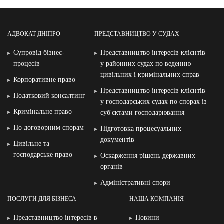
АДВОКАТ ДНІПРО
ПРЕДСТАВНИЦТВО У СУДАХ
Супровід бізнес-
Представництво інтересів клієнтів
процесів
у районних судах по веденню
цивільних і кримінальних справ
Корпоративне право
Представництво інтересів клієнтів
Податковий консалтинг
у господарських судах по спорах із
Кримінальне право
суб′єктами господарювання
По договорним спорам
Підготовка процесуальних
документів
Цивільне та
господарське право
Оскарження рішень державних
органів
Адміністративні спори
ПОСЛУГИ ДЛЯ БІЗНЕСА
НАША КОМПАНІЯ
Представництво інтересів в
Новини