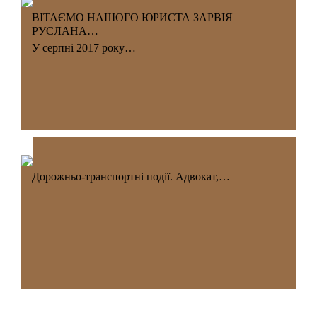
ВІТАЄМО НАШОГО ЮРИСТА ЗАРВІЯ
РУСЛАНА…
У серпні 2017 року…
Дорожньо-транспортні події. Адвокат,…