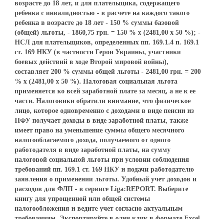
возрасте до 18 лет, и для плательщика, содержащего
ребенка с инвалидностью - в расчете на каждого такого
ребенка в возрасте до 18 лет - 150 % суммы базовой
(общей) льготы, - 1860,75 грн. = 150 % х (2481,00 х 50 %); -
НСЛ для плательщиков, определенных пп. 169.1.4 п. 169.1
ст. 169 НКУ (в частности Герои Украины, участники
боевых действий в ходе Второй мировой войны),
составляет 200 % суммы общей льготы - 2481,00 грн. = 200
% х (2481,00 х 50 %). Налоговая социальная льгота
применяется ко всей заработной плате за месяц, а не к ее
части. Налоговики обратили внимание, что физическое
лицо, которое одновременно с доходами в виде пенсии из
ПФУ получает доходы в виде заработной платы, также
имеет право на уменьшение суммы общего месячного
налогооблагаемого дохода, получаемого от одного
работодателя в виде заработной платы, на сумму
налоговой социальной льготы при условии соблюдения
требований пп. 169.1 ст. 169 НКУ и подачи работодателю
заявления о применении льготы. Удобный учет доходов и
расходов для ФЛП - в сервисе Liga:REPORT. Выберите
книгу для упрощенной или общей системы
налогообложения и ведите учет согласно актуальным
требованиям. Экспортируйте в один клик в формате Excel