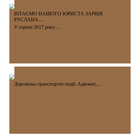
ВІТАЄМО НАШОГО ЮРИСТА ЗАРВІЯ
РУСЛАНА…
У серпні 2017 року…
Дорожньо-транспортні події. Адвокат,…