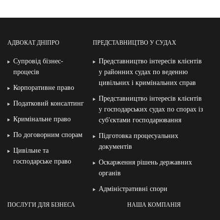
АДВОКАТ ДНІПРО
ПРЕДСТАВНИЦТВО У СУДАХ
Супровід бізнес-
Представництво інтересів клієнтів
процесів
у районних судах по веденню
цивільних і кримінальних справ
Корпоративне право
Представництво інтересів клієнтів
Податковий консалтинг
у господарських судах по спорах із
Кримінальне право
суб′єктами господарювання
По договорним спорам
Підготовка процесуальних
документів
Цивільне та
господарське право
Оскарження рішень державних
органів
Адміністративні спори
ПОСЛУГИ ДЛЯ БІЗНЕСА
НАША КОМПАНІЯ