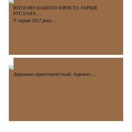
ВІТАЄМО НАШОГО ЮРИСТА ЗАРВІЯ
РУСЛАНА…
У серпні 2017 року…
Дорожньо-транспортні події. Адвокат,…