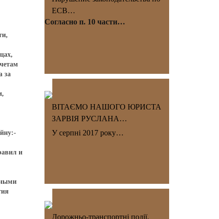
ЕСВ…
Согласно п. 10 части…
ти,
цах,
счетам
а за
и,
ВІТАЄМО НАШОГО ЮРИСТА
ЗАРВІЯ РУСЛАНА…
У серпні 2017 року…
йну:-
равил и
нными
тия
Дорожньо-транспортні події.