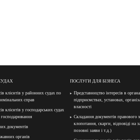
СУДАХ
ПОСЛУГИ ДЛЯ БІЗНЕСА
ів клієнтів у районних судах по
Представництво інтересів в орган
римінальних справ
підприємствах, установах, організ
власності
ів клієнтів у господарських судах
и господарювання
Складання документів правового х
клопотання, скарги, відповіді на 
них документів
позовні заяви і т.д.)
жавних органів