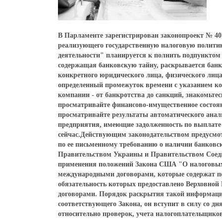
В Парламенте зарегистрирован законопроект № 407
реализующего государственную налоговую политик
деятельности" планируется к полнить подпунктом
содержащая банковскую тайну, раскрывается банк
конкретного юридического лица, физического лица
определенный промежуток времени с указанием ко
компании - от банкротства до санкций, знакомь
просматривайте финансово-имущественное состоя
просматривайте результаты автоматического анал
предприятия, имеющие задолженность по выплат
сейчас.Действующим законодательством предусмо
по ее письменному требованию о наличии банковск
Правительством Украины и Правительством Соед
применения положений Закона США "О налоговых
международными договорами, которые содержат по
обязательность которых предоставлено Верховно
договорами. Порядок раскрытия такой информац
соответствующего Закона, он вступит в силу со д
относительно проверок, учета налогоплательщиков