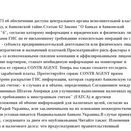
3 об обеспечении доступа центрального органа исполнительной влас
у, к банковской тайне.Статью 62 Закона "О банках и банковской
 "б", согласно которому информация о юридических и физических ли
ами ГНС по ее письменному требованию относительно операций по 
 - субъекта предпринимательской деятельности или физического лиц
нтрагентов и назначений платежей.Просматривайте риск-факторы о
тесь со всевозможными связями компании и аффилированными лицам
ние партнеров, ставьте необходимую информацию на мониторинг и
иза от сервиса CONTR AGENT. Теперь вы также сможете отследить
е заработной платы. Протестируйте сервис CONTR AGENT прямо
трено раскрытие ГНС информации, которая содержит банковскую та
их счетов;- в случаях и в объеме, определенных Соглашением между
иненных Штатов Америки для улучшения выполнения налоговых п
 требованиях к иностранным счетам" (FATCA) и другими
ложения об обмене информацией для налоговых целей, согласие на
й Радой Украины, или заключенными на их основании межведомстве
ии устанавливается Национальным банком Украины.В случае приня
ня, следующего за днем его опубликования.Читайте также: Изменения
 и налогового долга: что предусматривает правительственный