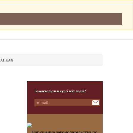
Підписатись
.
Клієнти
Наша Команда
Контакти
БАНКАХ
Бажаєте бути в курсі всіх подій?
Нарушение законодательства по