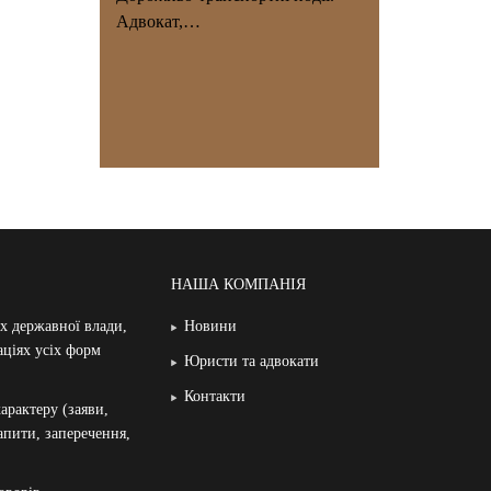
Адвокат,…
НАША КОМПАНІЯ
ах державної влади,
Новини
аціях усіх форм
Юристи та адвокати
Контакти
арактеру (заяви,
запити, заперечення,