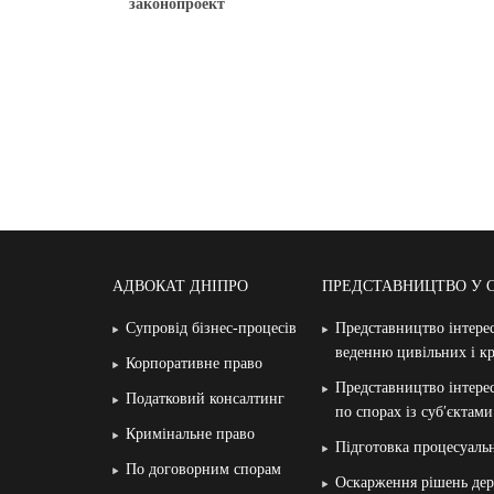
законопроект
АДВОКАТ ДНІПРО
ПРЕДСТАВНИЦТВО У 
Супровід бізнес-процесів
Представництво інтерес
веденню цивільних і к
Корпоративне право
Представництво інтерес
Податковий консалтинг
по спорах із суб′єктам
Кримінальне право
Підготовка процесуаль
По договорним спорам
Оскарження рішень дер