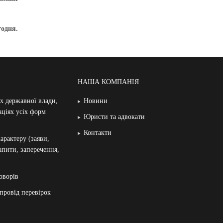
одня.
НАША КОМПАНІЯ
ах державної влади,
Новини
аціях усіх форм
Юристи та адвокати
Контакти
арактеру (заяви,
запити, заперечення,
оворів
провід перевірок