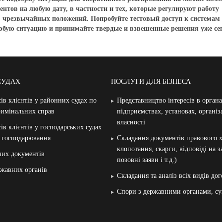
ентов на любую дату, в частности и тех, которые регулируют работу
, чрезвычайных положений. Попробуйте тестовый доступ к системам
юбую ситуацию и принимайте твердые и взвешенные решения уже сег
СУДАХ
ПОСЛУГИ ДЛЯ БІЗНЕСА
ів клієнтів у районних судах по
Представництво інтересів в орган
римінальних справ
підприємствах, установах, організ
власності
ів клієнтів у господарських судах
и господарювання
Складання документів правового х
клопотання, скарги, відповіді на 
них документів
позовні заяви і т.д.)
жавних органів
Складання та аналіз всіх видів дог
Спори з державними органами, су