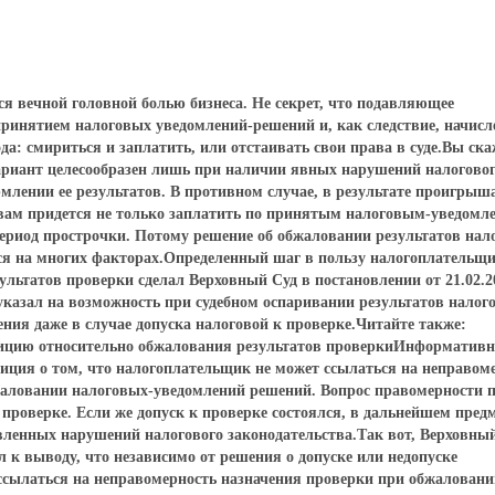
я вечной головной болью бизнеса. Не секрет, что подавляющее
ринятием налоговых уведомлений-решений и, как следствие, начис
а: смириться и заплатить, или отстаивать свои права в суде.Вы ска
вариант целесообразен лишь при наличии явных нарушений налогово
млении ее результатов. В противном случае, в результате проигрыш
 вам придется не только заплатить по принятым налоговым-уведомл
период прострочки. Потому решение об обжаловании результатов нал
я на многих факторах.Определенный шаг в пользу налогоплательщи
льтатов проверки сделал Верховный Суд в постановлении от 21.02.2
 указал на возможность при судебном оспаривании результатов налог
ения даже в случае допуска налоговой к проверке.Читайте также:
ицию относительно обжалования результатов проверкиИнформативн
зиция о том, что налогоплательщик не может ссылаться на неправом
жаловании налоговых-уведомлений решений. Вопрос правомерности 
проверке. Если же допуск к проверке состоялся, в дальнейшем пред
вленных нарушений налогового законодательства.Так вот, Верховны
к выводу, что независимо от решения о допуске или недопуске
сылаться на неправомерность назначения проверки при обжаловани