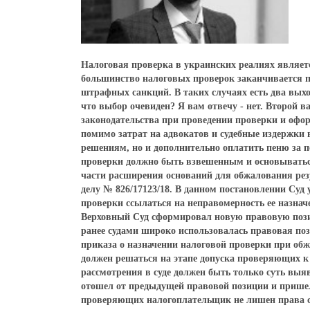
Налоговая проверка в украинских реалиях являетс
большинство налоговых проверок заканчивается п
штрафных санкций. В таких случаях есть два выход
что выбор очевиден? Я вам отвечу - нет. Второй 
законодательства при проведении проверки и офор
помимо затрат на адвокатов и судебные издержки
решениям, но и дополнительно оплатить пеню за 
проверки должно быть взвешенным и основыватьс
части расширения оснований для обжалования резу
делу № 826/17123/18. В данном постановлении Суд
проверки ссылаться на неправомерность ее назнач
Верховный Суд сформировал новую правовую поз
ранее судами широко использовалась правовая по
приказа о назначении налоговой проверки при об
должен решаться на этапе допуска проверяющих к 
рассмотрения в суде должен быть только суть выя
отошел от предыдущей правовой позиции и пришел 
проверяющих налогоплательщик не лишен права с