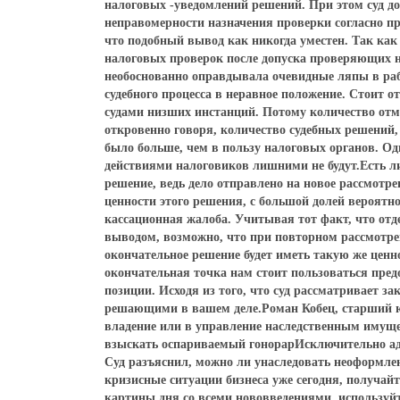
налоговых -уведомлений решений. При этом суд до
неправомерности назначения проверки согласно п
что подобный вывод как никогда уместен. Так как
налоговых проверок после допуска проверяющих н
необоснованно оправдывала очевидные ляпы в раб
судебного процесса в неравное положение. Стоит
судами низших инстанций. Потому количество от
откровенно говоря, количество судебных решений
было больше, чем в пользу налоговых органов. Од
действиями налоговиков лишними не будут.Есть л
решение, ведь дело отправлено на новое рассмотре
ценности этого решения, с большой долей вероятно
кассационная жалоба. Учитывая тот факт, что от
выводом, возможно, что при повторном рассмотрен
окончательное решение будет иметь такую же ценнос
окончательная точка нам стоит пользоваться пр
позиции. Исходя из того, что суд рассматривает з
решающими в вашем деле.Роман Кобец, старший ю
владение или в управление наследственным имуще
взыскать оспариваемый гонорарИсключительно ад
Суд разъяснил, можно ли унаследовать неоформл
кризисные ситуации бизнеса уже сегодня, получай
картины дня со всеми нововведениями, используй