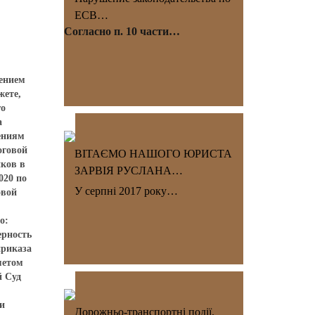
ЕСВ…
Согласно п. 10 части…
лением
жете,
го
а
ениям
оговой
ВІТАЄМО НАШОГО ЮРИСТА
ков в
ЗАРВІЯ РУСЛАНА…
020 по
У серпні 2017 року…
овой
о:
ерность
приказа
метом
й Суд
и
Дорожньо-транспортні події.