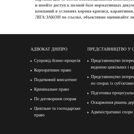
и имейте доступ к полной базе нормативных докум
компаний в условиях корона-кризиса, карантинов
ЛІГА:ЗАКОН по ссылке, объективно оценивайте л
АДВОКАТ ДНІПРО
ПРЕДСТАВНИЦТВО У 
Супровід бізнес-процесів
Представництво інтерес
веденню цивільних і к
Корпоративне право
Представництво інтерес
Податковий консалтинг
по спорах із суб′єктам
Кримінальне право
Підготовка процесуаль
По договорним спорам
Оскарження рішень дер
Цивільне та господарське
Адміністративні спори
право