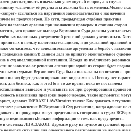
лжен рассматривать изначально упомянутый вопрос, а в случае
ринципу «цепочки» её результаты должны быть отменены.Можно сказ
 «запрет» ссылаться на нарушения законодательства о назначении
ичем не предусмотрен. По сути, предыдущая судебная практика
оте налоговых органов при назначении проверок и ставила сторон
 отметить, что правовые выводы Верховного Суда должны учитыватьс
менённых налоговых-уведомлений решений должно увеличиться. Хотя
, принятых в пользу налогоплательщиков, и до указанной правовой 
нако согласитесь, что дополнительные аргументы в борьбе с незако
и подводные камни?В данном деле не принято окончательное судебно
ние в суд апелляционной инстанции. Исходя из публичного резонанса
сти не зависимо от решения апелляции одной из сторон будет подана
дельными судьями Верховного Суда были высказаны несогласия с пр
ии вывод будет детализирован или видоизменен. Потому нет гарант
ть для бизнеса, как и это.Но в то же время, пока не поставлена
едоставленным выводом и учитывать его при формировании правовой
аконность назначения проверки первоочередно, такие аргументы могу
рист, адвокат INPRAXI LAWЧитайте также: Как доказать вступлени
ством: разъяснение ВСВерховный Суд разъяснил, когда адвокат не 
вокаты и прокуроры могут представлять госорганы в судах: ВСВер
енную недвижимостьБольше информации о том, как предупредить
те в системах ЛІГА:ЗАКОН. Держите руку на пульсе актуальной прав
те подборку ситуаций для оперативного реагирования на любые изм