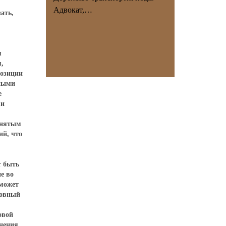
Адвокат,…
ать,
я
,
позиции
нными
е
 и
инятым
ий, что
т быть
е во
сможет
ховный
овой
енения