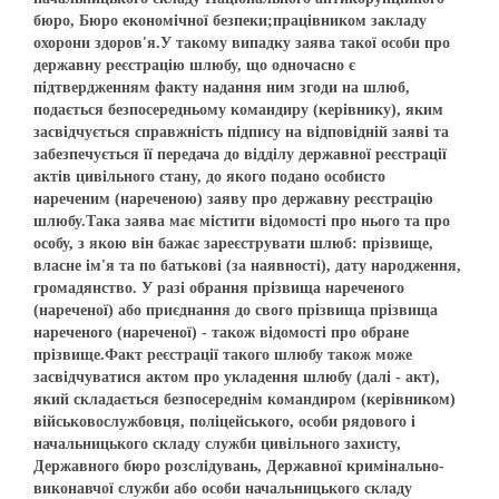
бюро, Бюро економічної безпеки;працівником закладу
охорони здоров'я.У такому випадку заява такої особи про
державну реєстрацію шлюбу, що одночасно є
підтвердженням факту надання ним згоди на шлюб,
подається безпосередньому командиру (керівнику), яким
засвідчується справжність підпису на відповідній заяві та
забезпечується її передача до відділу державної реєстрації
актів цивільного стану, до якого подано особисто
нареченим (нареченою) заяву про державну реєстрацію
шлюбу.Така заява має містити відомості про нього та про
особу, з якою він бажає зареєструвати шлюб: прізвище,
власне ім'я та по батькові (за наявності), дату народження,
громадянство. У разі обрання прізвища нареченого
(нареченої) або приєднання до свого прізвища прізвища
нареченого (нареченої) - також відомості про обране
прізвище.Факт реєстрації такого шлюбу також може
засвідчуватися актом про укладення шлюбу (далі - акт),
який складається безпосереднім командиром (керівником)
військовослужбовця, поліцейського, особи рядового і
начальницького складу служби цивільного захисту,
Державного бюро розслідувань, Державної кримінально-
виконавчої служби або особи начальницького складу