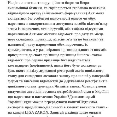
Національного антикорупційного бюро чи Бюро
економічної безпеки, та скріплюється гербовою печаткою
відповідного органу (військового формування).Акт може
складатися без особистої присутності одного чи обох
наречених з використанням доступних засобів відеозв'язку
з тим із наречених, хто відсутній, або з обома відсутніми
нареченими.Акт має містити відомості про дату та місце
його складення, прізвище, власне ім'я та по батькові (за
наявності), дату народження обох наречених, їх
громадянство, а у разі обрання прізвища одного із них або
приєднання до свого прізвища прізвища іншого - також
відомості про обране прізвище.Акт надсилається
командиром (керівником), яким його було складено, до
будь-якого відділу державної реєстрації актів цивільного
стану для складення актового запису про шлюб у паперовій
формі та внесення відомостей до Державного реєстру актів
цивільного стану громадян.Читайте також: Чотири умови
вилучення авто для воєнних потребВоєнний стан в Україні:
що варто знати населенню України?Допомога армії
України: куди можна перерахувати коштиПідтримка
експертів щодо бізнес-діяльності в умовах воєнного стану -
на каналі LIGA ZAKON. Запитай фахівця щодо оплати