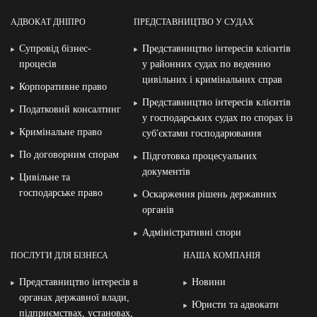
АДВОКАТ ДНІПРО
ПРЕДСТАВНИЦТВО У СУДАХ
Супровід бізнес-
Представництво інтересів клієнтів
процесів
у районних судах по веденню
цивільних і кримінальних справ
Корпоративне право
Представництво інтересів клієнтів
Податковий консалтинг
у господарських судах по спорах із
Кримінальне право
суб′єктами господарювання
По договорним спорам
Підготовка процесуальних
документів
Цивільне та
господарське право
Оскарження рішень державних
органів
Адміністративні спори
ПОСЛУГИ ДЛЯ БІЗНЕСА
НАША КОМПАНІЯ
Представництво інтересів в
Новини
органах державної влади,
Юристи та адвокати
підприємствах, установах,