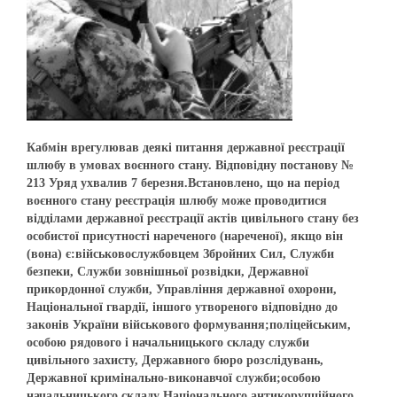
Кабмін врегулював деякі питання державної реєстрації
шлюбу в умовах воєнного стану. Відповідну постанову №
213 Уряд ухвалив 7 березня.Встановлено, що на період
воєнного стану реєстрація шлюбу може проводитися
відділами державної реєстрації актів цивільного стану без
особистої присутності нареченого (нареченої), якщо він
(вона) є:військовослужбовцем Збройних Сил, Служби
безпеки, Служби зовнішньої розвідки, Державної
прикордонної служби, Управління державної охорони,
Національної гвардії, іншого утвореного відповідно до
законів України військового формування;поліцейським,
особою рядового і начальницького складу служби
цивільного захисту, Державного бюро розслідувань,
Державної кримінально-виконавчої служби;особою
начальницького складу Національного антикорупційного