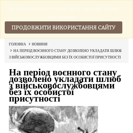
Ми збираемо та використовуемо файли cookies щоб зробити
▼
наш сайт краще.
ПРОДОВЖИТИ ВИКОРИСТАННЯ САЙТУ
ГОЛОВНА
НОВИНИ
НА ПЕРІОД ВОЄННОГО СТАНУ ДОЗВОЛЕНО УКЛАДАТИ ШЛЮБ
З ВІЙСЬКОВОСЛУЖБОВЦЯМИ БЕЗ ЇХ ОСОБИСТОЇ ПРИСУТНОСТІ
На період воєнного стану
дозволено укладати шлюб
з військовослужбовцями
без їх особистої
присутності