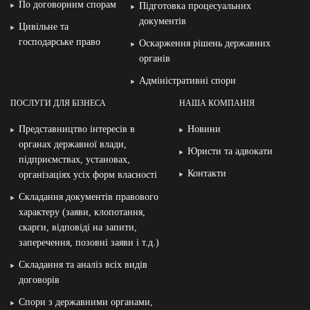
По договорним спорам
Підготовка процесуальних
документів
Цивільне та
господарське право
Оскарження рішень державних
органів
Адміністративні спори
ПОСЛУГИ ДЛЯ БІЗНЕСА
НАША КОМПАНІЯ
Представництво інтересів в
Новини
органах державної влади,
Юристи та адвокати
підприємствах, установах,
Контакти
організаціях усіх форм власності
Складання документів правового
характеру (заяви, клопотання,
скарги, відповіді на запити,
заперечення, позовні заяви і т.д.)
Складання та аналіз всіх видів
договорів
Спори з державними органами,