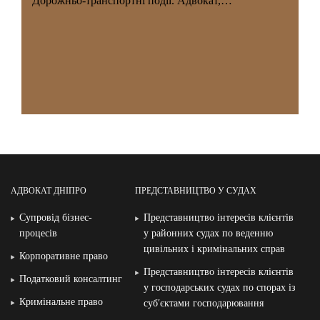
Дорожньо-транспортні події. Адвокат,…
АДВОКАТ ДНІПРО
ПРЕДСТАВНИЦТВО У СУДАХ
Супровід бізнес-
Представництво інтересів клієнтів
процесів
у районних судах по веденню
цивільних і кримінальних справ
Корпоративне право
Представництво інтересів клієнтів
Податковий консалтинг
у господарських судах по спорах із
Кримінальне право
суб′єктами господарювання