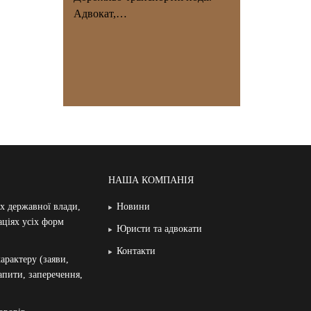
Адвокат,…
НАША КОМПАНІЯ
ах державної влади,
Новини
аціях усіх форм
Юристи та адвокати
Контакти
арактеру (заяви,
запити, заперечення,