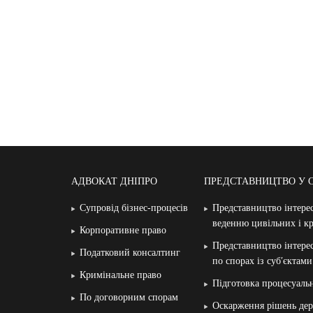
АДВОКАТ ДНІПРО
ПРЕДСТАВНИЦТВО У 
Супровід бізнес-процесів
Представництво інтерес
веденню цивільних і к
Корпоративне право
Представництво інтерес
Податковий консалтинг
по спорах із суб′єктам
Кримінальне право
Підготовка процесуаль
По договорним спорам
Оскарження рішень дер