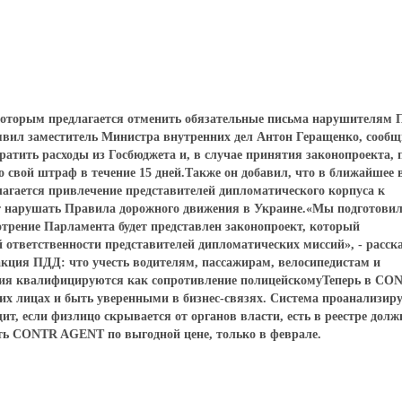
 которым предлагается отменить обязательные письма нарушителям
явил заместитель Министра внутренних дел Антон Геращенко, сооб
ратить расходы из Госбюджета и, в случае принятия законопроекта, 
ло свой штраф в течение 15 дней.Также он добавил, что в ближайшее
агается привлечение представителей дипломатического корпуса к
ут нарушать Правила дорожного движения в Украине.«Мы подготови
отрение Парламента будет представлен законопроект, который
ответственности представителей дипломатических миссий», - расск
акция ПДД: что учесть водителям, пассажирам, велосипедистам и
вия квалифицируются как сопротивление полицейскомуТеперь в CO
 лицах и быть уверенными в бизнес-связях. Система проанализиру
т, если физлицо скрывается от органов власти, есть в реестре долж
ать CONTR AGENT по выгодной цене, только в феврале.