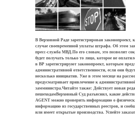
В Верховной Раде зарегистрирован законопроект,
случае своевременной уплаты штрафа. Об этом за
пресс-служба МВД.По его словам, это позволит сок
будет получать только то лицо, которое не оплати
в ВР зарегистрируют законопроект, которым предл
административной ответственности, если они буд
несколько инициатив. Уже в этом месяце на рассм
предусматривает привлечение к административной 
замминистра.Читайте также: Действует новая ред
пешеходамВерховный Суд разъяснил, какие дейст
AGENT можно проверить информацию о физических
информацию из государственных реестров, и сообщи
или имеет открытые производства. Успейте заказ