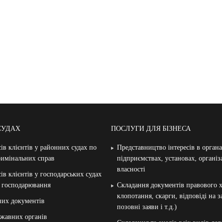
СУДАХ
ПОСЛУГИ ДЛЯ БІЗНЕСА
ів клієнтів у районних судах по
Представництво інтересів в орган
римінальних справ
підприємствах, установах, організ
власності
ів клієнтів у господарських судах
и господарювання
Складання документів правового х
клопотання, скарги, відповіді на 
них документів
позовні заяви і т.д.)
жавних органів