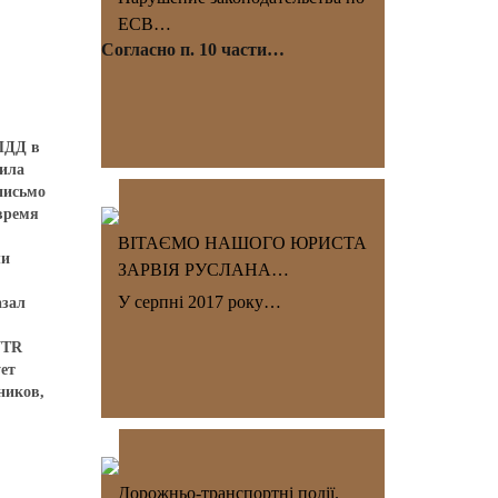
ЕСВ…
Согласно п. 10 части…
 ПДД в
щила
письмо
 время
ВІТАЄМО НАШОГО ЮРИСТА
ли
ЗАРВІЯ РУСЛАНА…
У серпні 2017 року…
азал
NTR
ет
ников,
Дорожньо-транспортні події.