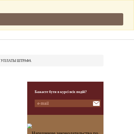
Підписатись
.
Клієнти
Наша Команда
Контакти
 УПЛАТЫ ШТРАФА
Бажаєте бути в курсі всіх подій?
Нарушение законодательства по