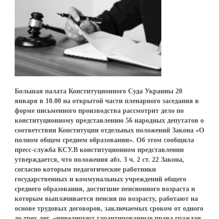
Большая палата Конституционного Суда Украины 20
января в 10.00 на открытой части пленарного заседания в
форме письменного производства рассмотрит дело по
конституционному представлению 56 народных депутатов о
соответствии Конституции отдельных положений Закона «О
полном общем среднем образовании». Об этом сообщила
пресс-служба КСУ.В конституционном представлении
утверждается, что положения абз. 3 ч. 2 ст. 22 Закона,
согласно которым педагогические работники
государственных и коммунальных учреждений общего
среднего образования, достигшие пенсионного возраста и
которым выплачивается пенсия по возрасту, работают на
основе трудовых договоров, заключаемых сроком от одного
до трех лет, «нивелируют гарантированные права граждан