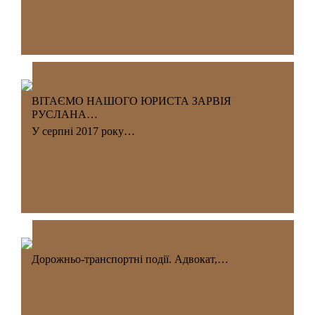
ВІТАЄМО НАШОГО ЮРИСТА ЗАРВІЯ
РУСЛАНА…
У серпні 2017 року…
Дорожньо-транспортні події. Адвокат,…