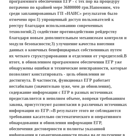
программного обеспечения ЕГР - с тех пор на процедуру
потрачено по крайней мере 36800000 грн.Напомним, что
среди запланированных ГП «НАИС» результатов было
отмечено про:1) упрощенный доступ пользователей к
реестру благодаря использованию современных
технологий;2) содействие противодействию рейдерству
благодаря новым дополнительным механизмам контроля и
модуля безопасности;3) улучшение качества внесения
данных о конечных бенефициарных собственниках путем
их четкого структурирования и отделения от учредителей.В
итоге, в обновленном программном обеспечении ЕГР уже
обнаружены ошибки и технические неисправности, которые
позволяют констатировать - цель обновления не
достигнута. В частности, функционал ЕГР работает
нестабильно (значительно хуже, чем до обновления),
содержание информации с ЕГР в разных источниках
предоставляется в неполном объеме, вопреки требованиям
закона, присутствуют разногласия в различных источниках
информации из ЕГР:«В результате этого не соблюдаются
требования касательно систематического и оперативного
обнародования и обновления информации ЕГР,
обеспечения достоверности и полноты указанной
информации и гарантированности права на ее получение в