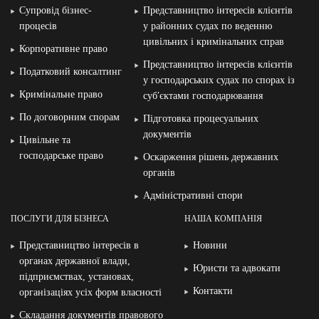
Супровід бізнес-
Представництво інтересів клієнтів
процесів
у районних судах по веденню
цивільних і кримінальних справ
Корпоративне право
Представництво інтересів клієнтів
Податковий консалтинг
у господарських судах по спорах із
Кримінальне право
суб′єктами господарювання
По договорним спорам
Підготовка процесуальних
документів
Цивільне та
господарське право
Оскарження рішень державних
органів
Адміністративні спори
ПОСЛУГИ ДЛЯ БІЗНЕСА
НАША КОМПАНІЯ
Представництво інтересів в
Новини
органах державної влади,
Юристи та адвокати
підприємствах, установах,
Контакти
організаціях усіх форм власності
Складання документів правового