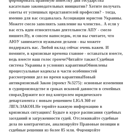
формировать правовую повестку дня государства
касательно законодательных инициатив? Хотите получать
советы от успешных представителей профессии? - тогда,
именно для вас создавалась Ассоциация юристов Украины.
Можете смело заполнять заявление на членство.. А если у
вас есть идеи относительно деятельности АПУ - смело
пишите.Ну, и совсем напоследок, если вы считаете, что
АЮУ занимается нужными делами - вы можете
поддержать нас. Любой вклад сейчас очень важен. И
помните, в кризисные времена главное - оставаться вместе,
ведь вместе наш голос громче!Читайте также:Судебная
система Украины в условиях карантинаОбновлены
процессуальные кодексы в части особенностей
рассмотрения дел во время карантинаНовый
антикризисный Закон (проект №3275): основные изменения
в судопроизводстве и сроках исковой давности в семейных
спорахДержите все под контролем юридического
департамента с новым решением LIGA 360 от
ЛІГА:ЗАКОН.Не теряйте важную информацию в
кризисных ситуациях! Будьте в курсе расписания судебных
заседаний и загруженности судей. Отслеживайте судебные
дела по контрагентам, анализируйте Правовые позиции и
судебные решения из более 85 млн. Формируйте