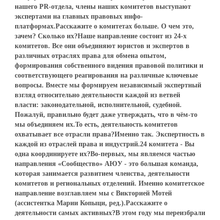
нашего PR-отдела, члены наших комитетов выступают
экспертами на главных правовых инфо-
платформах.Расскажите о комитетах больше. О чем это,
зачем? Сколько их?Наше направление состоит из 24-х
комитетов. Все они объединяют юристов и экспертов в
различных отраслях права для обмена опытом,
формирования собственного видения правовой политики и
соответствующего реагирования на различные ключевые
вопросы. Вместе мы формируем независимый экспертный
взгляд относительно деятельности каждой из ветвей
власти: законодательной, исполнительной, судебной.
Пожалуй, правильно будет даже утверждать, что в чём-то
мы объединяем их.То есть, деятельность комитетов
охватывает все отрасли права?Именно так. Экспертность в
каждой из отраслей права и индустрий.24 комитета - Вы
одна координируете их?Во-первых, мы являемся частью
направления «Сообщество» АЮУ - это большая команда,
которая занимается развитием членства, деятельности
комитетов и региональных отделений. Именно комитетское
направление возглавляем мы с Викторией Мотей
(ассистентка Марии Копыци, ред.).Расскажите о
деятельности самых активных?В этом году мы переизбрали