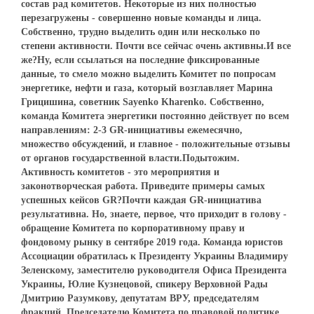
состав рад комитетов. Некоторые из них полностью
перезагружены - совершенно новые команды и лица.
Собственно, трудно выделить один или несколько по
степени активности. Почти все сейчас очень активны.И все
же?Ну, если ссылаться на последние фиксированные
данные, то смело можно выделить Комитет по попросам
энергетике, нефти и газа, который возглавляет Марина
Грицишина, советник Sayenko Kharenko. Собственно,
команда Комитета энергетики постоянно действует по всем
направлениям: 2-3 GR-инициативы ежемесячно,
множество обсуждений, и главное - положительные отзывы
от органов государственной власти.Подытожим.
Активность комитетов - это мероприятия и
законотворческая работа. Приведите примеры самых
успешных кейсов GR?Почти каждая GR-инициатива
результативна. Но, знаете, первое, что приходит в голову -
обращение Комитета по корпоративному праву и
фондовому рынку в сентябре 2019 года. Команда юристов
Ассоциации обратилась к Президенту Украины Владимиру
Зеленскому, заместителю руководителя Офиса Президента
Украины, Юлие Кузнецовой, спикеру Верховной Рады
Дмитрию Разумкову, депутатам ВРУ, председателям
фракций, Председателю Комитета по правовой политике