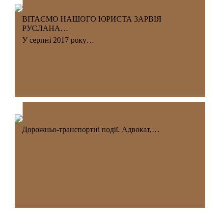
ВІТАЄМО НАШОГО ЮРИСТА ЗАРВІЯ
РУСЛАНА…
У серпні 2017 року…
Дорожньо-транспортні події. Адвокат,…