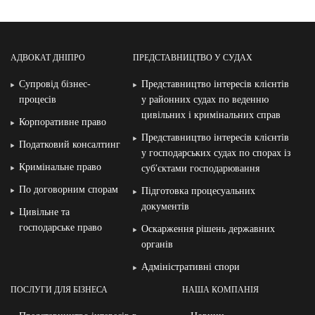
АДВОКАТ ДНІПРО
ПРЕДСТАВНИЦТВО У СУДАХ
Супровід бізнес-
Представництво інтересів клієнтів
процесів
у районних судах по веденню
цивільних і кримінальних справ
Корпоративне право
Представництво інтересів клієнтів
Податковий консалтинг
у господарських судах по спорах із
Кримінальне право
суб′єктами господарювання
По договорним спорам
Підготовка процесуальних
документів
Цивільне та
господарське право
Оскарження рішень державних
органів
Адміністративні спори
ПОСЛУГИ ДЛЯ БІЗНЕСА
НАША КОМПАНІЯ