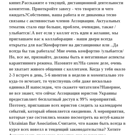
кипит.Расскажите о текущей, дистанционной деятельности
комитетов. Приоткройте завесу - что творится и чего
ожидать?Собственно, наша работа и ее динамика тесно
связаны с активностью членов Ассоциации. Актуальных
тематик стало еще больше, проблем, очевидно, также /
улыбается/.А вот если у коллег есть идеи и желание, мы
приглашаем вас к коллаборации - наши двери всегда
открыты для вас!Комфортнее на дистанционке или ..Да
всегда бы так работала! Мне очень комфортно /улыбается/
Но, все же, признайте, должны быть и негативные аспекты
карантинного режима. Назовите их?На самом деле, очень
не хватает живого общения с коллегами. Когда у тебя около
2-3 встреч в день, 5-6 ивентов в неделю и моментально это
куда-то исчезает, то чувствуешь себя даже несколько
одиноко.И напоследок, что скажете читателям?Наверное,
не все знают, что сейчас Ассоциация юристов Украины
предоставляет бесплатный доступ к 99% мероприятий.
Поэтому, приглашаю всех юристов следить за календарем
событий, который обновляется ежедневно. А мероприятия,
которые уже состоялись можно посмотреть на ютуб-канале
Ukrainian Bar Association.Считаете, что важно быть всегда в
курсе всех новелл и тенденций законодательства? Хотите