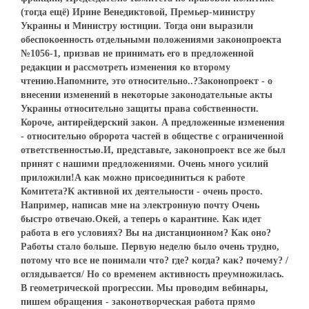
(тогда ещё) Ирине Венедиктовой, Премьер-министру
Украины и Министру юстиции. Тогда они выразили
обеспокоенность отдельными положениями законопроекта
№1056-1, призвав не принимать его в предложенной
редакции и рассмотреть изменения ко второму
чтению.Напомните, это относительно..?Законопроект - о
внесении изменений в некоторые законодательные акты
Украины относительно защиты права собственности.
Короче, антирейдерский закон. А предложенные изменения
- относительно обророта частей в обществе с ограниченной
ответственностью.И, представьте, законопроект все же был
принят с нашими предложениями. Очень много усилий
приложили!А как можно присоединиться к работе
Комитета?К активной их деятельности - очень просто.
Например, написав мне на электронную почту Очень
быстро отвечаю.Окей, а теперь о карантине. Как идет
работа в его условиях? Вы на дистанционном? Как оно?
Работы стало больше. Первую неделю было очень трудно,
потому что все не понимали что? где? когда? как? почему? /
оглядывается/ Но со временем активность преумножилась.
В геометрической прогрессии. Мы проводим вебинары,
пишем обращения - законотворческая работа прямо