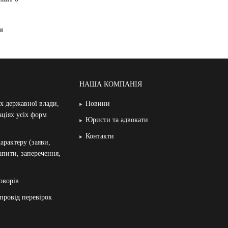
и
НАША КОМПАНІЯ
ах державної влади,
Новини
аціях усіх форм
Юристи та адвокати
Контакти
арактеру (заяви,
запити, заперечення,
оворів
провід перевірок