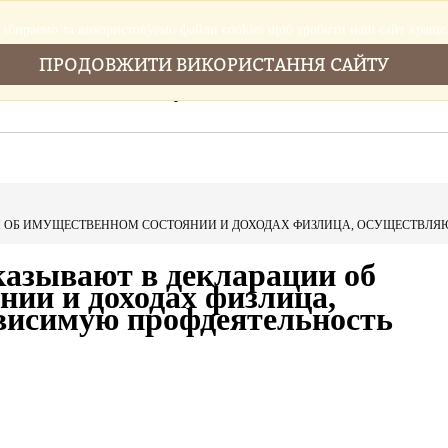
збираемо та використовуемо файли cookies щоб зробити наш сайт краще
ПРОДОВЖИТИ ВИКОРИСТАННЯ САЙТУ
Головна
Послуги
Новини
Cтатті
 ОБ ИМУЩЕСТВЕННОМ СОСТОЯНИИ И ДОХОДАХ ФИЗЛИЦА, ОСУЩЕСТВЛЯ
азывают в декларации об
нии и доходах физлица,
висимую профдеятельность