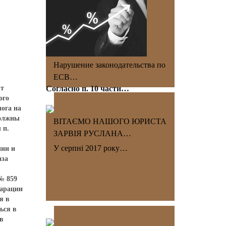
Нарушение законодательства по
ЕСВ…
ют
Согласно п. 10 части…
ого
лога на
должны
ВІТАЄМО НАШОГО ЮРИСТА
 п.
ЗАРВІЯ РУСЛАНА…
У серпні 2017 року…
нии и
аза
№ 859
ларации
я в
ься в
в