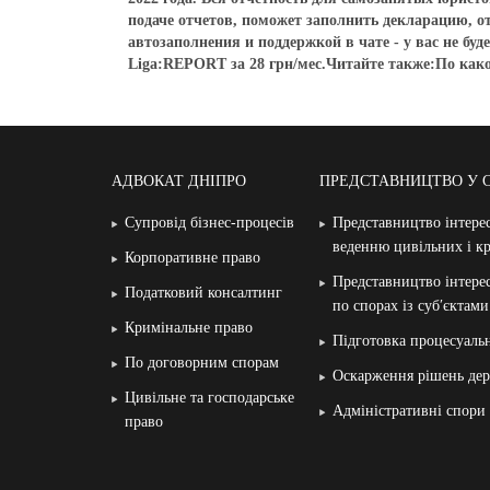
подаче отчетов, поможет заполнить декларацию, от
автозаполнения и поддержкой в чате - у вас не бу
Liga:REPORT за 28 грн/мес.Читайте также:По како
АДВОКАТ ДНІПРО
ПРЕДСТАВНИЦТВО У 
Супровід бізнес-процесів
Представництво інтерес
веденню цивільних і к
Корпоративне право
Представництво інтерес
Податковий консалтинг
по спорах із суб′єктам
Кримінальне право
Підготовка процесуаль
По договорним спорам
Оскарження рішень дер
Цивільне та господарське
Адміністративні спори
право