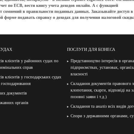
чет по ЕСВ, вести книгу учета доходов онлайн. А с функцией
дет сомнений в правильности поданных данных. Заказывайте доступ в
й форме подавать справку о доходах для получения налоговой скидк
СУДАХ
ПОСЛУГИ ДЛЯ БІЗНЕСА
ів клієнтів у районних судах по
Представництво інтересів в орган
римінальних справ
підприємствах, установах, організ
власності
ів клієнтів у господарських судах
и господарювання
Складання документів правового х
клопотання, скарги, відповіді на 
них документів
позовні заяви і т.д.)
жавних органів
Складання та аналіз всіх видів дог
Спори з державними органами, су