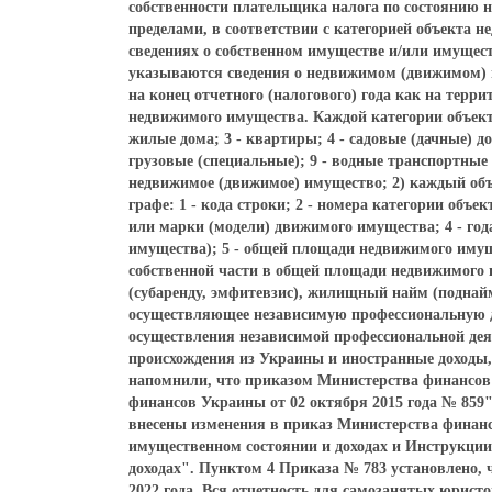
собственности плательщика налога по состоянию на
пределами, в соответствии с категорией объекта н
сведениях о собственном имуществе и/или имуществ
указываются сведения о недвижимом (движимом) 
на конец отчетного (налогового) года как на терри
недвижимого имущества. Каждой категории объекто
жилые дома; 3 - квартиры; 4 - садовые (дачные) до
грузовые (специальные); 9 - водные транспортные с
недвижимое (движимое) имущество; 2) каждый объ
графе: 1 - кода строки; 2 - номера категории объе
или марки (модели) движимого имущества; 4 - год
имущества); 5 - общей площади недвижимого имуще
собственной части в общей площади недвижимого и
(субаренду, эмфитевзис), жилищный найм (поднайм
осуществляющее независимую профессиональную де
осуществления независимой профессиональной дея
происхождения из Украины и иностранные доходы,
напомнили, что приказом Министерства финансов 
финансов Украины от 02 октября 2015 года № 859" 
внесены изменения в приказ Министерства финанс
имущественном состоянии и доходах и Инструкции
доходах". Пунктом 4 Приказа № 783 установлено, 
2022 года. Вся отчетность для самозанятых юрист