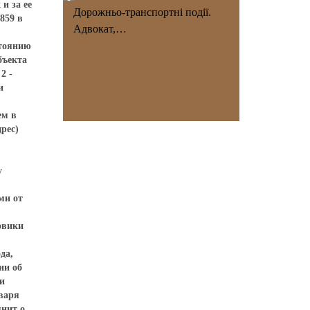
и за ее
Дорожньо-транспортні події.
859 в
Адвокат,…
стоянию
бъекта
2 -
и
ем в
дрес)
у
ми от
овики
да,
ии об
и
нваря
мнит о