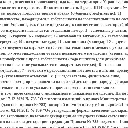
 конец отчетного (налогового) года как на территории Украины, так 
едвижимого имущества. В соответствии с п. 8 разд. IІІ Инструкции № 
е, которое предоставляется в аренду (субаренду, эмфитевзис): 1)
имуществе, находящемся в собственности налогоплательщика по со
тории Украины, так и за ее пределами, в соответствии с категорией о
в имущества назначается отдельный номер: 1 - земельные участки; 
ма; 5 - гаражи; 6 - водоемы; 7 - автомобили легковые; 8 - автомобил
редства; 10 - воздушные суда; 11 - мотоциклы (мопеды); 12 - другое
ект имущества отражается налогоплательщиком отдельно с указани
ктов; 3 - местонахождения объекта недвижимого имущества (страна, а
а приобретения права собственности / года выпуска (для движимого
ства (значение указывается в квадратных метрах); 6 - значения
мущества; 7 - отметки о предоставлении имущества в лизинг, аренд
) (указывается отметкой "х"). Следовательно, физическое лицо,
ятельность, при заполнении налоговой декларации наряду с дохода
тельности должно указывать прочие доходы из источников их
 в том числе сведения о недвижимом и движимом имуществе. Налог
от 17.12.2020 № 783 "О внесении изменений в приказ Министерства
(дальше - приказ № 783), который вступил в силу с 1 января 2021 го
ов от 02.10.2015 № 859 "Об утверждении формы налоговой декларац
 по заполнению налоговой декларации об имущественном состоянии 
что налоговая декларация в редакции Приказа № 783 подается с 1 я
ов, адвокатов, нотариусов - в онлайн-сервисе Liga:REPORT. Он напо