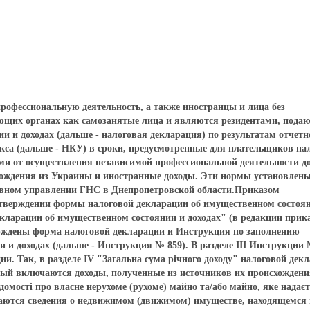
офессиональную деятельность, а также иностранцы и лица без
ующих органах как самозанятые лица и являются резидентами, пода
 и доходах (дальше - налоговая декларация) по результатам отчетн
декса (дальше - НКУ) в сроки, предусмотренные для плательщиков на
дами от осуществления независимой профессиональной деятельности 
хождения из Украины и иностранные доходы. Эти нормы установлены
Главном управлении ГНС в Днепропетровской области.Приказом
утверждении формы налоговой декларации об имущественном состоя
кларации об имущественном состоянии и доходах" (в редакции прик
ерждены форма налоговой декларации и Инструкция по заполнению
 и доходах (дальше - Инструкция № 859). В разделе ІІІ Инструкции 
и. Так, в разделе IV "Загальна сума річного доходу" налоговой дек
орый включаются доходы, полученные из источников их происхождени
домості про власне нерухоме (рухоме) майно та/або майно, яке надаєт
ваются сведения о недвижимом (движимом) имуществе, находящемся 