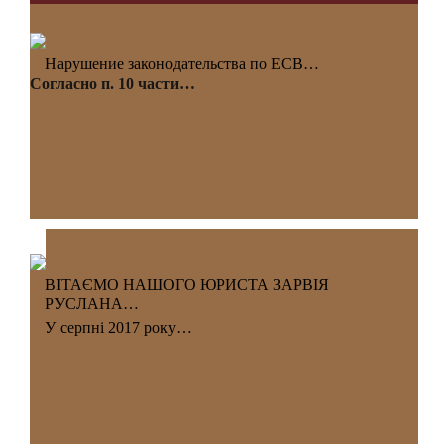
Нарушение законодательства по ЕСВ…
Согласно п. 10 части…
ВІТАЄМО НАШОГО ЮРИСТА ЗАРВІЯ
РУСЛАНА…
У серпні 2017 року…