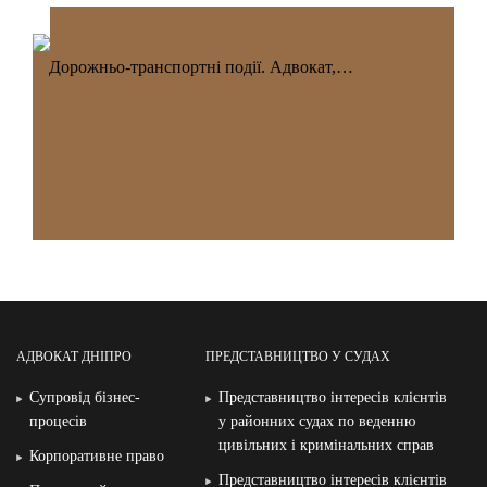
Дорожньо-транспортні події. Адвокат,…
АДВОКАТ ДНІПРО
ПРЕДСТАВНИЦТВО У СУДАХ
Супровід бізнес-
Представництво інтересів клієнтів
процесів
у районних судах по веденню
цивільних і кримінальних справ
Корпоративне право
Представництво інтересів клієнтів