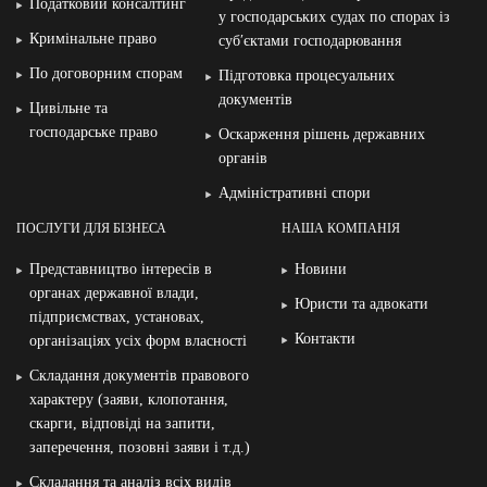
Податковий консалтинг
у господарських судах по спорах із
Кримінальне право
суб′єктами господарювання
По договорним спорам
Підготовка процесуальних
документів
Цивільне та
господарське право
Оскарження рішень державних
органів
Адміністративні спори
ПОСЛУГИ ДЛЯ БІЗНЕСА
НАША КОМПАНІЯ
Представництво інтересів в
Новини
органах державної влади,
Юристи та адвокати
підприємствах, установах,
Контакти
організаціях усіх форм власності
Складання документів правового
характеру (заяви, клопотання,
скарги, відповіді на запити,
заперечення, позовні заяви і т.д.)
Складання та аналіз всіх видів