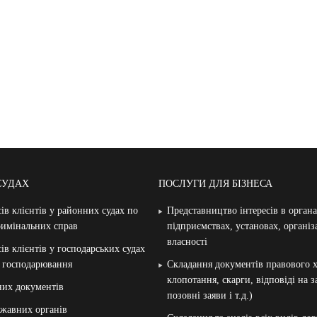
СУДАХ
ПОСЛУГИ ДЛЯ БІЗНЕСА
ів клієнтів у районних судах по
Представництво інтересів в орган
римінальних справ
підприємствах, установах, організ
власності
ів клієнтів у господарських судах
и господарювання
Складання документів правового х
клопотання, скарги, відповіді на 
них документів
позовні заяви і т.д.)
жавних органів