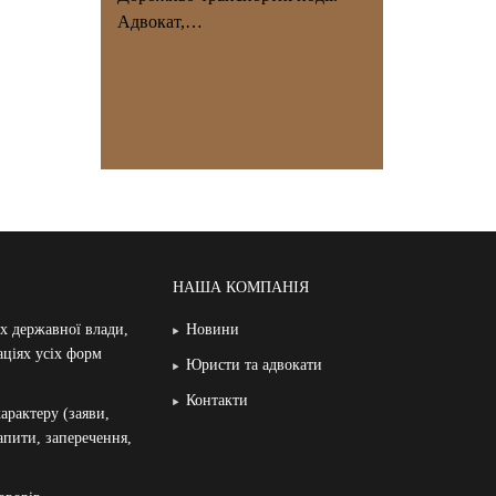
Адвокат,…
НАША КОМПАНІЯ
ах державної влади,
Новини
аціях усіх форм
Юристи та адвокати
Контакти
арактеру (заяви,
запити, заперечення,