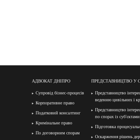
АДВОКАТ ДНІПРО
ПРЕДСТАВНИЦТВО У 
Супровід бізнес-процесів
Представництво інтерес
веденню цивільних і к
Корпоративне право
Представництво інтерес
Податковий консалтинг
по спорах із суб′єктам
Кримінальне право
Підготовка процесуаль
По договорним спорам
Оскарження рішень дер