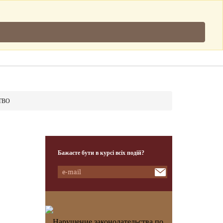
Підписатись
.
Клієнти
Наша Команда
Контакти
ТВО
Бажаєте бути в курсі всіх подій?
Нарушение законодательства по