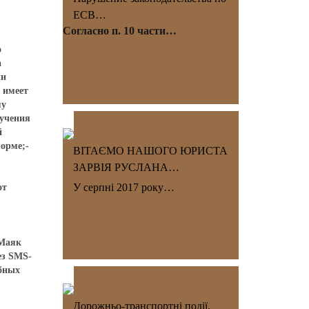
ЕСВ…
Согласно п. 10 части…
о
а
ии
 имеет
му
лучения
й
орме;-
ВІТАЄМО НАШОГО ЮРИСТА
ЗАРВІЯ РУСЛАНА…
У серпні 2017 року…
от
м
-Маяк
ез SMS-
ебных
Дорожньо-транспортні події.