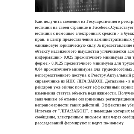
Как получить сведения из Государственного реес
юстиции на своей странице в Facebook.Существует 
юстиции с помощью электронных средств;- в бума
прав, в центр предоставления административных 
одинаковую юридическую силу.За предоставление 
объекту недвижимого имущества уплачивается адм
информации:- 0,025 прожиточного минимума для т
форме;- 0,0125 прожиточного минимума для трудо
0,04 прожиточного минимума для трудоспособных 
непосредственного доступа к Реестру.Актуальны
справочнике из ИПС ЛІГА:ЗАКОН. Детальнее - в 
рейдеров уже сейчас поможет эффективный серви
изменения статуса объекта недвижимости. Получе
заявлением об отмене совершенных регистрационн
неправомерности таких действий. Эффективно уб
Ипотека от "ЛІГА:ЗАКОН", с помощью которых мож
сообщение, электронным письмом или через сообще
расследований формируют и ведут по-новому