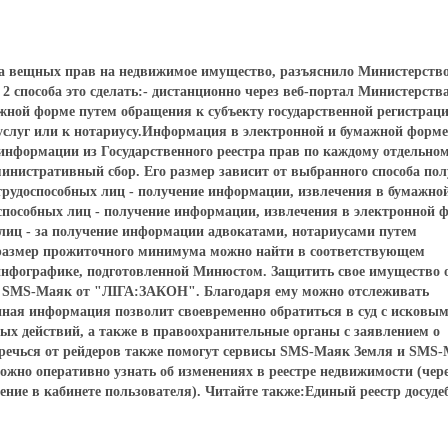
тра вещных прав на недвижимое имущество, разъяснило Министерств
2 способа это сделать:- дистанционно через веб-портал Министерств
жной форме путем обращения к субъекту государственной регистрац
услуг или к нотариусу.Информация в электронной и бумажной форме
информации из Государственного реестра прав по каждому отдельно
инистративный сбор. Его размер зависит от выбранного способа по
рудоспособных лиц - получение информации, извлечения в бумажно
способных лиц - получение информации, извлечения в электронной ф
лиц - за получение информации адвокатами, нотариусами путем
й размер прожиточного минимума можно найти в соответствующем
инфографике, подготовленной Минюстом. Защитить свое имущество 
с SMS-Маяк от "ЛІГА:ЗАКОН". Благодаря ему можно отслеживать
нная информация позволит своевременно обратиться в суд с исковы
ых действий, а также в правоохранительные органы с заявлением о
еречься от рейдеров также помогут сервисы SMS-Маяк Земля и SMS
но оперативно узнать об изменениях в реестре недвижимости (чер
ние в кабинете пользователя). Читайте также:Единый реестр досуд