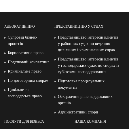
АДВОКАТ ДНІПРО
ПРЕДСТАВНИЦТВО У СУДАХ
Супровід бізнес-
Представництво інтересів клієнтів
процесів
у районних судах по веденню
цивільних і кримінальних справ
Корпоративне право
Представництво інтересів клієнтів
Податковий консалтинг
у господарських судах по спорах із
Кримінальне право
суб′єктами господарювання
По договорним спорам
Підготовка процесуальних
документів
Цивільне та
господарське право
Оскарження рішень державних
органів
Адміністративні спори
ПОСЛУГИ ДЛЯ БІЗНЕСА
НАША КОМПАНІЯ