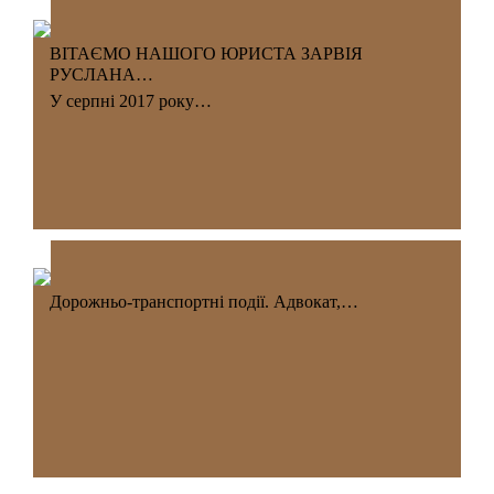
ВІТАЄМО НАШОГО ЮРИСТА ЗАРВІЯ
РУСЛАНА…
У серпні 2017 року…
Дорожньо-транспортні події. Адвокат,…