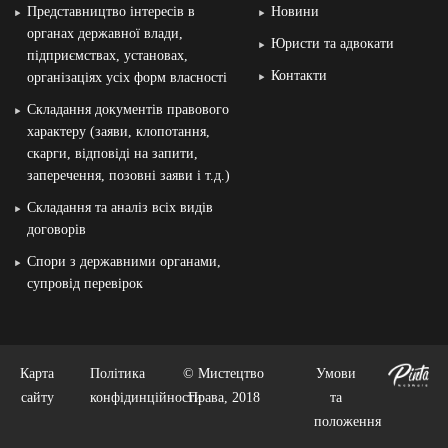
Представництво інтересів в
Новини
органах державної влади,
Юристи та адвокати
підприємствах, установах,
Контакти
організаціях усіх форм власності
Складання документів правового
характеру (заяви, клопотання,
скарги, відповіді на запити,
заперечення, позовні заяви і т.д.)
Складання та аналіз всіх видів
договорів
Спори з державними органами,
супровід перевірок
Карта
Політика
© Мистецтво
Умови
сайту
конфідинційности
Права, 2018
та
положення