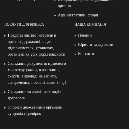
органів
Адміністративні спори
ПОСЛУГИ ДЛЯ БІЗНЕСА
НАША КОМПАНІЯ
Представництво інтересів в
Новини
органах державної влади,
Юристи та адвокати
підприємствах, установах,
Контакти
організаціях усіх форм власності
Складання документів правового
характеру (заяви, клопотання,
скарги, відповіді на запити,
заперечення, позовні заяви і т.д.)
Складання та аналіз всіх видів
договорів
Спори з державними органами,
супровід перевірок