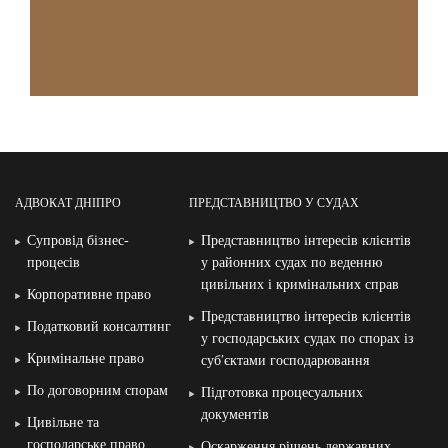
АДВОКАТ ДНІПРО
ПРЕДСТАВНИЦТВО У СУДАХ
Супровід бізнес-
Представництво інтересів клієнтів
процесів
у районних судах по веденню
цивільних і кримінальних справ
Корпоративне право
Представництво інтересів клієнтів
Податковий консалтинг
у господарських судах по спорах із
Кримінальне право
суб′єктами господарювання
По договорним спорам
Підготовка процесуальних
документів
Цивільне та
господарське право
Оскарження рішень державних