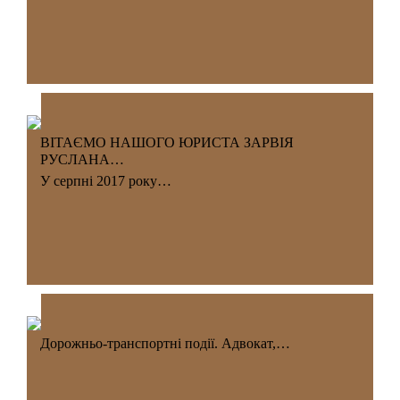
ВІТАЄМО НАШОГО ЮРИСТА ЗАРВІЯ
РУСЛАНА…
У серпні 2017 року…
Дорожньо-транспортні події. Адвокат,…