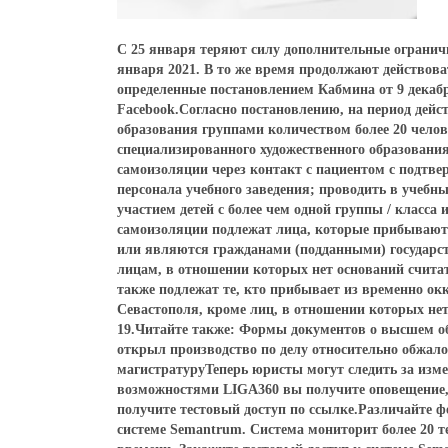
С 25 января теряют силу дополнительные огранич
января 2021. В то же время продолжают действов
определенные постановлением Кабмина от 9 декаб
Facebook.Согласно постановлению, на период дейс
образования группами количеством более 20 челов
специализированного художественного образования
самоизоляции через контакт с пациентом с подтв
персонала учебного заведения; проводить в учебн
участием детей с более чем одной группы / класса 
самоизоляции подлежат лица, которые прибывают 
или являются гражданами (подданными) государс
лицам, в отношении которых нет оснований счита
также подлежат те, кто прибывает из временно ок
Севастополя, кроме лиц, в отношении которых не
19.Читайте также: Формы документов о высшем 
открыл производство по делу относительно обжа
магистратуруТеперь юристы могут следить за изм
возможностями LIGA360 вы получите оповещение, 
получите тестовый доступ по ссылке.Различайте 
системе Semantrum. Система мониторит более 20 т