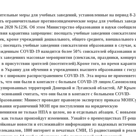
ительные меры для учебных заведений, установленные на период 8-2
ать ограничительные противоэпидемические меры для учебных завед
ря 2020 №1236. Об этом Министерство образования и науки сообщило
твия карантина запрещено: посещать учебные заведения соискателя
ек, кроме учреждений дошкольного, общего среднего, внешкольного 
; посещать учебные заведения соискателями образования в случае, к
ержденным COVID-19 находится более 50% соискателей образования и
ых заведениях массовые мероприятия (спектакли, праздники, концерт
и в присутствии зрителей (посетителей).Кроме того, во время карант
в Украину для обучения в учреждениях высшего образования с госу
тв с широким распространением COVID-19. Эта норма не применяетс
ть, что они были в контакте с больным COVID-19 лицом.Самоизоля
купированных территорий Донецкой и Луганской областей, АР Крым 
т оснований считать, что они были в контакте с больными COVID-
образовании: Минюст проводит правовую экспертизу приказа МОНС
лования ограничений МОН при поступлении на юридическую
енениями не только НПА в целом, но и отдельных абзацев. С новыми
как только произойдут изменения. Узнайте о преимуществах IT-реш
фейковые новости и отслеживайте информацию из надежных источни
елеканалов, 1800 интернет и печатных СМИ, 15 радиостанций в реал