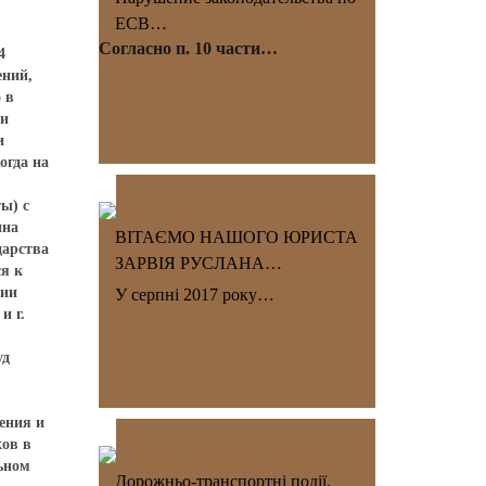
ЕСВ…
Согласно п. 10 части…
4
ений,
 в
ми
и
огда на
ы) с
ина
ВІТАЄМО НАШОГО ЮРИСТА
дарства
ЗАРВІЯ РУСЛАНА…
я к
ции
У серпні 2017 року…
и г.
уд
ения и
ков в
ьном
Дорожньо-транспортні події.