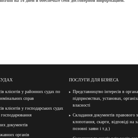
ntrum на 14 дней и обеспечьте себя достоверной информацией.
СУДАХ
ПОСЛУГИ ДЛЯ БІЗНЕСА
ів клієнтів у районних судах по
Представництво інтересів в орган
римінальних справ
підприємствах, установах, організ
власності
ів клієнтів у господарських судах
и господарювання
Складання документів правового х
клопотання, скарги, відповіді на 
них документів
позовні заяви і т.д.)
жавних органів