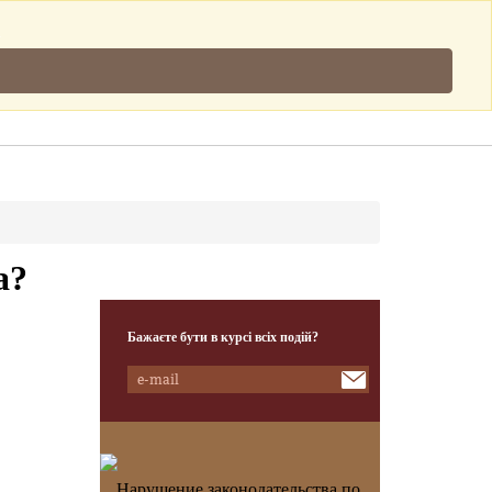
Підписатись
.
Клієнти
Наша Команда
Контакти
а?
Бажаєте бути в курсі всіх подій?
Нарушение законодательства по