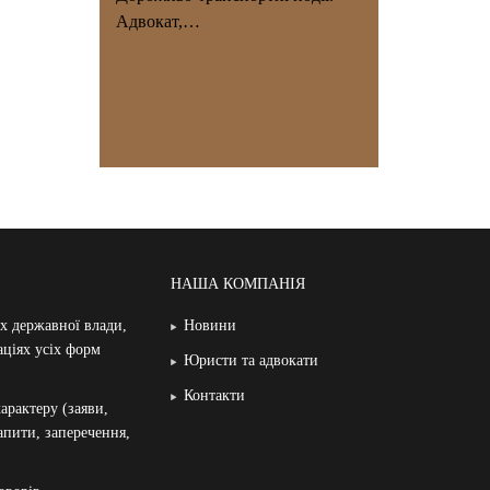
Адвокат,…
НАША КОМПАНІЯ
ах державної влади,
Новини
аціях усіх форм
Юристи та адвокати
Контакти
арактеру (заяви,
запити, заперечення,