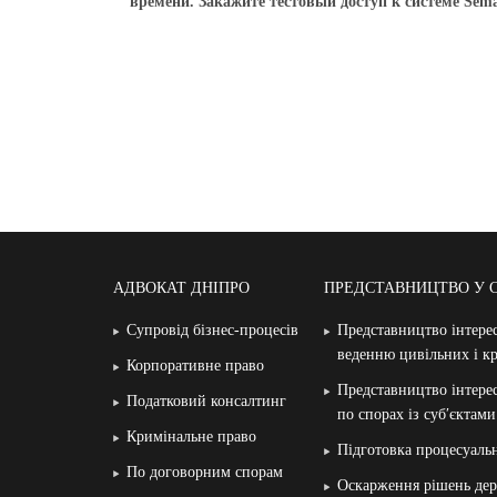
времени. Закажите тестовый доступ к системе Sema
АДВОКАТ ДНІПРО
ПРЕДСТАВНИЦТВО У 
Супровід бізнес-процесів
Представництво інтерес
веденню цивільних і к
Корпоративне право
Представництво інтерес
Податковий консалтинг
по спорах із суб′єктам
Кримінальне право
Підготовка процесуаль
По договорним спорам
Оскарження рішень дер