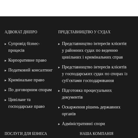
АДВОКАТ ДНІПРО
ПРЕДСТАВНИЦТВО У СУДАХ
Супровід бізнес-
Представництво інтересів клієнтів
процесів
у районних судах по веденню
цивільних і кримінальних справ
Корпоративне право
Представництво інтересів клієнтів
Податковий консалтинг
у господарських судах по спорах із
Кримінальне право
суб′єктами господарювання
По договорним спорам
Підготовка процесуальних
документів
Цивільне та
господарське право
Оскарження рішень державних
органів
Адміністративні спори
ПОСЛУГИ ДЛЯ БІЗНЕСА
НАША КОМПАНІЯ