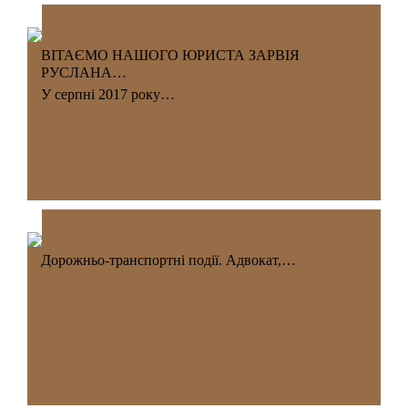
ВІТАЄМО НАШОГО ЮРИСТА ЗАРВІЯ
РУСЛАНА…
У серпні 2017 року…
Дорожньо-транспортні події. Адвокат,…