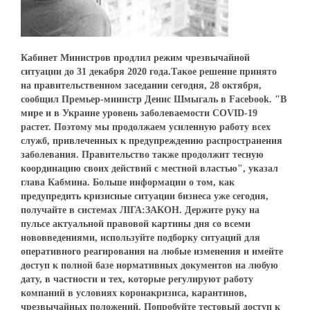
Кабинет Министров продлил режим чрезвычайной
ситуации до 31 декабря 2020 года.Такое решение принято
на правительственном заседании сегодня, 28 октября,
сообщил Премьер-министр Денис Шмыгаль в Facebook. "В
мире и в Украине уровень заболеваемости COVID-19
растет. Поэтому мы продолжаем усиленную работу всех
служб, привлеченных к предупреждению распространения
заболевания. Правительство также продолжит тесную
координацию своих действий с местной властью", указал
глава Кабмина. Больше информации о том, как
предупредить кризисные ситуации бизнеса уже сегодня,
получайте в системах ЛІГА:ЗАКОН. Держите руку на
пульсе актуальной правовой картины дня со всеми
нововведениями, используйте подборку ситуаций для
оперативного реагирования на любые изменения и имейте
доступ к полной базе нормативных документов на любую
дату, в частности и тех, которые регулируют работу
компаний в условиях коронакризиса, карантинов,
чрезвычайных положений. Попробуйте тестовый доступ к