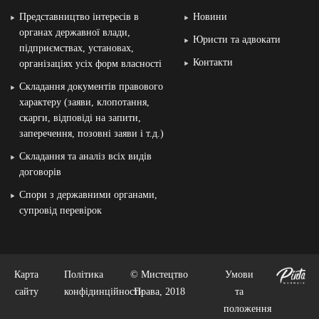
Представництво інтересів в
Новини
органах державної влади,
Юристи та адвокати
підприємствах, установах,
Контакти
організаціях усіх форм власності
Складання документів правового
характеру (заяви, клопотання,
скарги, відповіді на запити,
заперечення, позовні заяви і т.д.)
Складання та аналіз всіх видів
договорів
Спори з державними органами,
супровід перевірок
Карта
Політика
© Мистецтво
Умови
сайту
конфідинційности
Права, 2018
та
положення