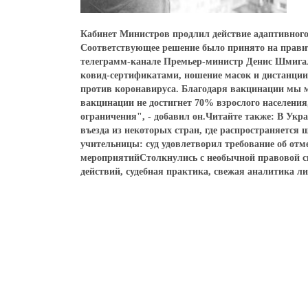
Кабинет Министров продлил действие адаптивного 
Соответствующее решение было принято на правит
телеграмм-канале Премьер-министр Денис Шмигаль
ковид-сертификатами, ношение масок и дистанции
против коронавируса. Благодаря вакцинации мы м
вакцинации не достигнет 70% взрослого населени
ограничения", - добавил он.Читайте также: В Ук
въезда из некоторых стран, где распространяет
учительницы: суд удовлетворил требование об от
мероприятийСтолкнулись с необычной правовой с
действий, судебная практика, свежая аналитика ли