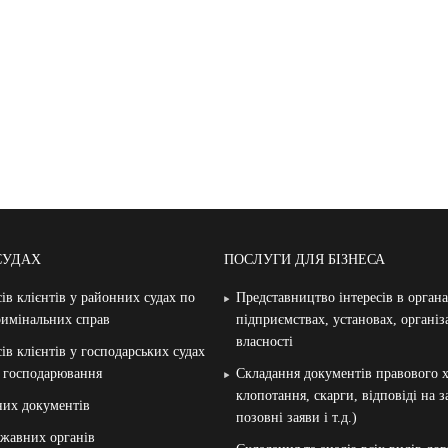
СУДАХ
ПОСЛУГИ ДЛЯ БІЗНЕСА
ів клієнтів у районних судах по
Представництво інтересів в орган
римінальних справ
підприємствах, установах, організ
власності
ів клієнтів у господарських судах
и господарювання
Складання документів правового х
клопотання, скарги, відповіді на 
них документів
позовні заяви і т.д.)
жавних органів