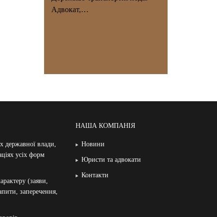
Адвокат,…
НАША КОМПАНІЯ
ах державної влади,
Новини
аціях усіх форм
Юристи та адвокати
Контакти
арактеру (заяви,
запити, заперечення,