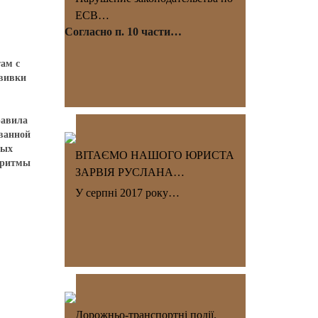
ЕСВ…
Согласно п. 10 части…
ам с
ививки
равила
ванной
вых
ВІТАЄМО НАШОГО ЮРИСТА
оритмы
ЗАРВІЯ РУСЛАНА…
У серпні 2017 року…
Дорожньо-транспортні події.