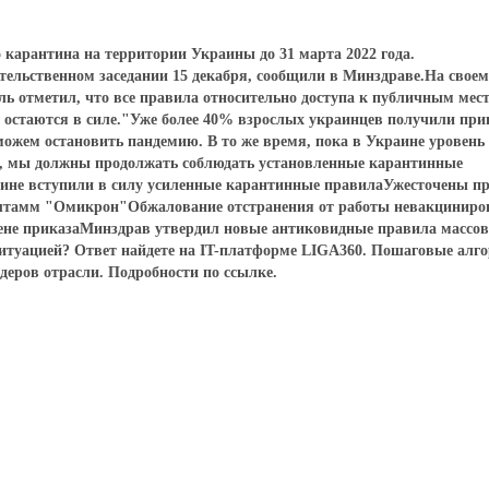
карантина на территории Украины до 31 марта 2022 года.
ельственном заседании 15 декабря, сообщили в Минздраве.На своем
 отметил, что все правила относительно доступа к публичным мест
 остаются в силе."Уже более 40% взрослых украинцев получили пр
ожем остановить пандемию. В то же время, пока в Украине уровень
я, мы должны продолжать соблюдать установленные карантинные
раине вступили в силу усиленные карантинные правилаУжесточены п
ся штамм "Омикрон"Обжалование отстранения от работы невакциниро
мене приказаМинздрав утвердил новые антиковидные правила массо
итуацией? Ответ найдете на IT-платформе LIGA360. Пошаговые алг
деров отрасли. Подробности по ссылке.