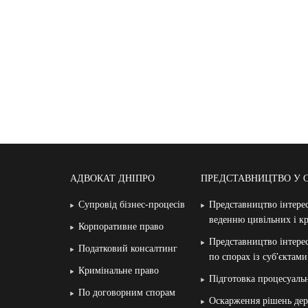
АДВОКАТ ДНІПРО
ПРЕДСТАВНИЦТВО У 
Супровід бізнес-процесів
Представництво інтерес
веденню цивільних і к
Корпоративне право
Представництво інтерес
Податковий консалтинг
по спорах із суб′єктам
Кримінальне право
Підготовка процесуаль
По договорним спорам
Оскарження рішень дер