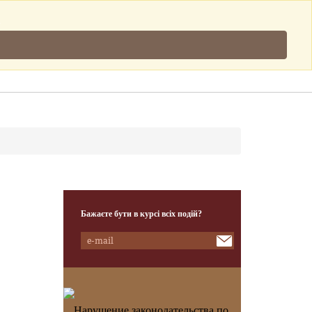
Підписатись
.
Клієнти
Наша Команда
Контакти
Бажаєте бути в курсі всіх подій?
Нарушение законодательства по