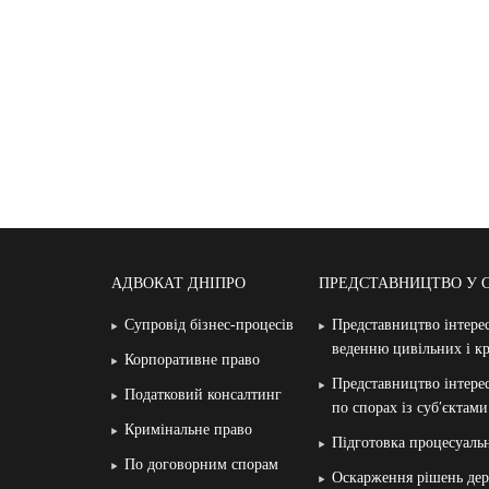
АДВОКАТ ДНІПРО
ПРЕДСТАВНИЦТВО У 
Супровід бізнес-процесів
Представництво інтерес
веденню цивільних і к
Корпоративне право
Представництво інтерес
Податковий консалтинг
по спорах із суб′єктам
Кримінальне право
Підготовка процесуаль
По договорним спорам
Оскарження рішень дер