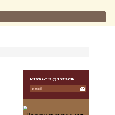
Підписатись
.
Клієнти
Наша Команда
Контакти
Бажаєте бути в курсі всіх подій?
Нарушение законодательства по