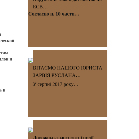
ЕСВ…
Согласно п. 10 части…
и
ический
этим
илон и
ВІТАЄМО НАШОГО ЮРИСТА
ЗАРВІЯ РУСЛАНА…
У серпні 2017 року…
ь в
Дорожньо-транспортні події.