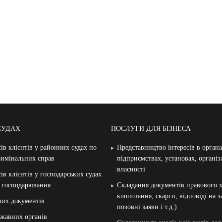
СУДАХ
ПОСЛУГИ ДЛЯ БІЗНЕСА
ів клієнтів у районних судах по
Представництво інтересів в орган
римінальних справ
підприємствах, установах, організ
власності
ів клієнтів у господарських судах
и господарювання
Складання документів правового х
клопотання, скарги, відповіді на 
них документів
позовні заяви і т.д.)
жавних органів