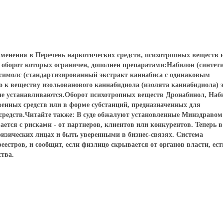
зменения в Перечень наркотических средств, психотропных веществ 
, оборот которых ограничен, дополнен препаратами:Набилон (синтет
имолс (стандартизированный экстракт каннабиса с одинаковым
о к веществу изольованового каннабидиола (изолята каннабидиола) 
не устанавливаются.Оборот психотропных веществ Дронабинол, Наб
венных средств или в форме субстанций, предназначенных для
 средств.Читайте также: В суде обжалуют установленные Минздравом
ется с рисками - от партнеров, клиентов или конкурентов. Теперь в
ических лицах и быть уверенными в бизнес-связях. Система
естров, и сообщит, если физлицо скрывается от органов власти, ест
тва.