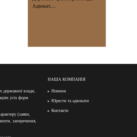
Адвокат,…
НАША КОМПАНІЯ
ах державної влади,
Новини
аціях усіх форм
Юристи та адвокати
Контакти
арактеру (заяви,
запити, заперечення,