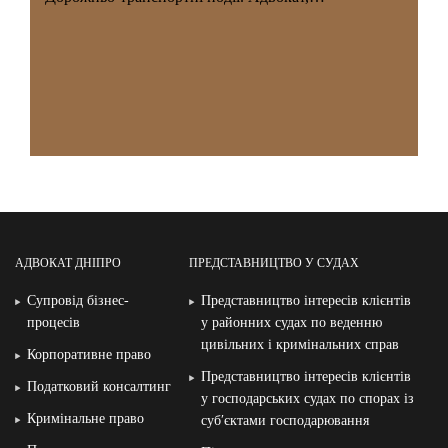
АДВОКАТ ДНІПРО
ПРЕДСТАВНИЦТВО У СУДАХ
Супровід бізнес-
Представництво інтересів клієнтів
процесів
у районних судах по веденню
цивільних і кримінальних справ
Корпоративне право
Представництво інтересів клієнтів
Податковий консалтинг
у господарських судах по спорах із
Кримінальне право
суб′єктами господарювання