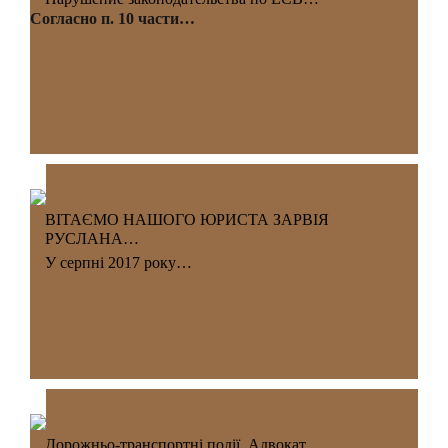
Согласно п. 10 части…
ВІТАЄМО НАШОГО ЮРИСТА ЗАРВІЯ
РУСЛАНА…
У серпні 2017 року…
Дорожньо-транспортні події. Адвокат,…