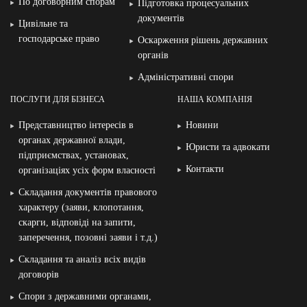
По договорним спорам
Підготовка процесуальних
документів
Цивільне та
господарське право
Оскарження рішень державних
органів
Адміністративні спори
ПОСЛУГИ ДЛЯ БІЗНЕСА
НАША КОМПАНІЯ
Представництво інтересів в
Новини
органах державної влади,
Юристи та адвокати
підприємствах, установах,
Контакти
організаціях усіх форм власності
Складання документів правового
характеру (заяви, клопотання,
скарги, відповіді на запити,
заперечення, позовні заяви і т.д.)
Складання та аналіз всіх видів
договорів
Спори з державними органами,