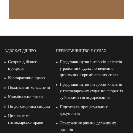
АДВОКАТ ДНІПРО
ПРЕДСТАВНИЦТВО У СУДАХ
Супровід бізнес-
Представництво інтересів клієнтів
процесів
у районних судах по веденню
цивільних і кримінальних справ
Корпоративне право
Представництво інтересів клієнтів
Податковий консалтинг
у господарських судах по спорах із
Кримінальне право
суб′єктами господарювання
По договорним спорам
Підготовка процесуальних
документів
Цивільне та
господарське право
Оскарження рішень державних
органів