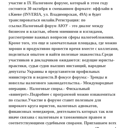
участие в IX Налоговом форуме, который в этом году
состоится 30 октября в смешанном формате: оффлайн в
г.Киеве (INVERIA, ул. Владимирская, 49А) и будет
транслироваться онлайн.Регистрация: по
ссылке.Налоговый форум АЮУ - это диалог между
бизнесом и властью, обмен мнениями и взглядами,
рассмотрение важных вопросов сферы налогообложения.
Кроме того, это еще и замечательная площадка, где можно
хорошо и продуктивно провести время вместе с коллегами,
поделиться опытом и найти полезные знакомства.Среди
участников и докладчиков ожидаются: ведущие юристы-
практики, судьи судов высших инстанций, народные
депутаты Украины и представители профильных
министерств и ведомств.В фокусе форума:- Тренды и
новеллы налогового законодательства.- Международные
операции.- Налоговые споры.- Фискальный
«винегрет».Подробнее с программой можно ознакомиться
по ссылке.Участие в форуме станет полезным для
широкого круга юристов, налоговых адвокатов,
финансовых менеджеров, деятельность которых так или
иначе связана с налоговым и таможенным правом и
соответствующими судебными спорами. Приглашаем всех