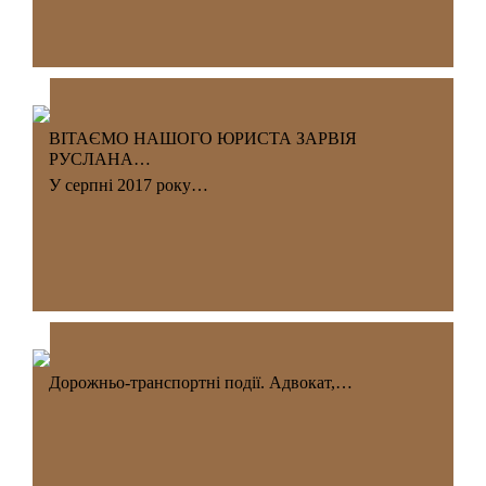
ВІТАЄМО НАШОГО ЮРИСТА ЗАРВІЯ
РУСЛАНА…
У серпні 2017 року…
Дорожньо-транспортні події. Адвокат,…