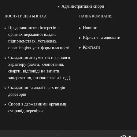
Адміністративні спори
ПОСЛУГИ ДЛЯ БІЗНЕСА
НАША КОМПАНІЯ
Представництво інтересів в
Новини
органах державної влади,
Юристи та адвокати
підприємствах, установах,
Контакти
організаціях усіх форм власності
Складання документів правового
характеру (заяви, клопотання,
скарги, відповіді на запити,
заперечення, позовні заяви і т.д.)
Складання та аналіз всіх видів
договорів
Спори з державними органами,
супровід перевірок